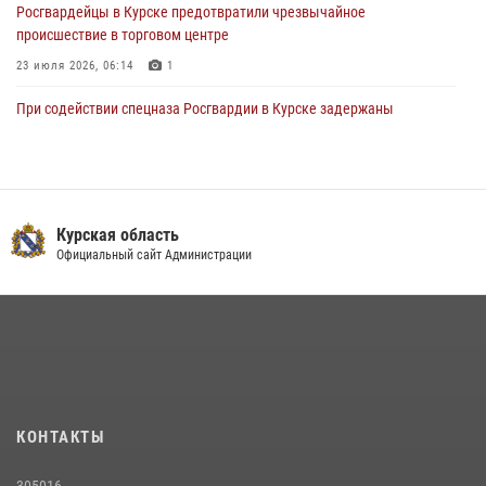
Росгвардейцы в Курске предотвратили чрезвычайное
происшествие в торговом центре
23 июля 2026, 06:14
1
При содействии спецназа Росгвардии в Курске задержаны
подозреваемые в вымогательстве (Видео)
13 июля 2026, 11:37
1
В Управлении Росгвардии по Курской области подвели итоги
первого этапа фотоконкурса «В объективе Росгвардия»
Курская область
Официальный сайт Администрации
22 июля 2026, 12:38
2
Курские росгвардейцы эвакуировали жильцов многоэтажки после
атаки БПЛА
20 июля 2026, 08:00
Курские росгвардейцы приняли участие в благодарственном
молебне в День Крещения Руси
КОНТАКТЫ
28 июля 2026, 13:17
4
305016