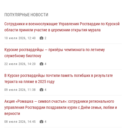
05 августа 2026, 12:45
6
ПОПУЛЯРНЫЕ НОВОСТИ
Росгвардейцы в Курске проверили работу ЧОП в детских
Сотрудники и военнослужащие Управления Росгвардии по Курской
оздоровительных лагерях
области приняли участие в церемонии открытия мурала
05 августа 2026, 09:51
2
10 июля 2026, 12:40
2
При содействии спецназа Росгвардии в Курске пресечена попытка
Курские росгвардейцы — призёры чемпионата по летнему
сбыта крупной партии наркотиков
служебному биатлону
04 августа 2026, 12:52
22 июля 2026, 14:20
4
За прошедшую неделю росгвардейцы Курской области проверили
В Курске росгвардейцы почтили память погибших в результате
85 владельцев оружия
теракта на пляже в 2025 году
04 августа 2026, 07:00
09 июля 2026, 11:38
4
В Курской области росгвардейцы за прошедшую неделю совершили
Акция «Ромашка — символ счастья»: сотрудники регионального
297 выездов по сигналу «тревога»
управления Росгвардии поздравили курян с Днём семьи, любви и
03 августа 2026, 09:46
верности
08 июля 2026, 14:45
4