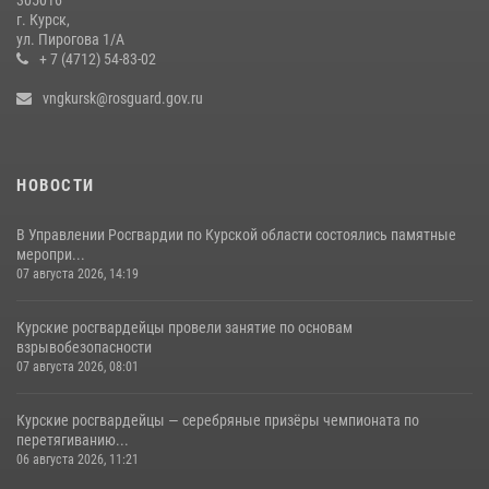
Центральный округ Росгвардии отмечает 105-летие
г. Курск,
ул. Пирогова 1/А
15 июля 2026, 10:00
+ 7 (4712) 54-83-02
vngkursk@rosguard.gov.ru
НОВОСТИ
В Управлении Росгвардии по Курской области состоялись памятные
меропри...
07 августа 2026, 14:19
Курские росгвардейцы провели занятие по основам
взрывобезопасности
07 августа 2026, 08:01
Курские росгвардейцы — серебряные призёры чемпионата по
перетягиванию...
06 августа 2026, 11:21