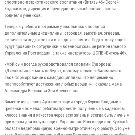
спортивно-патриотического воспитания «Витязь 46» Сергей
Евдокимов, дирекция и преподавательский состав школы,
родители учеников.
Теперь в учебной программе у школьников появятся
дополнительные дисциплины: строевая, высотная, огневая,
физическая подготовка и выездные занятия. Подготовку кадет
будут проводить сотрудники и военнослужащие регионального
Управления Росгвардии, а также инструкторы ЦСПВ «Витязь 46».
«Мой сын всегда руководствовался словами Суворова:
«Дисциплина – мать победы», поэтому желаю ребятам начать
свое формирование с самодисциплины, что непременно
поспособствует достижению любых вершин», - сказала мама
Александра Вершкова Зоя Алексеевна.
Заместитель главы Администрации города Курска Владимир
Гребенкин пожелал ребятам пронести полученные в кадетском
классе знания и качества через всю жизнь и всегда быть личным
примером для окружающих. Управление Росгвардии по Курской
области ведет обширную военно-патриотическую работу. Это уже
третий специализированный класс Росгвардии в городе на базе