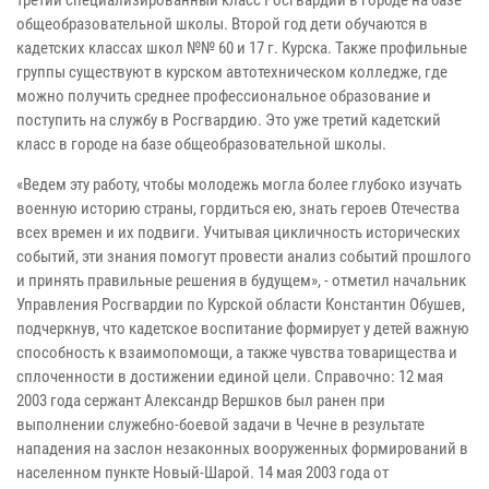
общеобразовательной школы. Второй год дети обучаются в
кадетских классах школ №№ 60 и 17 г. Курска. Также профильные
группы существуют в курском автотехническом колледже, где
можно получить среднее профессиональное образование и
поступить на службу в Росгвардию. Это уже третий кадетский
класс в городе на базе общеобразовательной школы.
«Ведем эту работу, чтобы молодежь могла более глубоко изучать
военную историю страны, гордиться ею, знать героев Отечества
всех времен и их подвиги. Учитывая цикличность исторических
событий, эти знания помогут провести анализ событий прошлого
и принять правильные решения в будущем», - отметил начальник
Управления Росгвардии по Курской области Константин Обушев,
подчеркнув, что кадетское воспитание формирует у детей важную
способность к взаимопомощи, а также чувства товарищества и
сплоченности в достижении единой цели. Справочно: 12 мая
2003 года сержант Александр Вершков был ранен при
выполнении служебно-боевой задачи в Чечне в результате
нападения на заслон незаконных вооруженных формирований в
населенном пункте Новый-Шарой. 14 мая 2003 года от