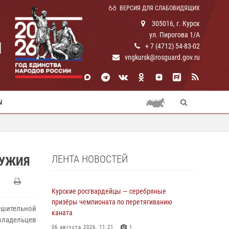
ВЕРСИЯ ДЛЯ СЛАБОВИДЯЩИХ
305016, г. Курск
ул. Пирогова 1/А
И
+ 7 (4712) 54-83-02
vngkursk@rosguard.gov.ru
Ы
ЛЕНТА НОВОСТЕЙ
РУЖИЯ
Курские росгвардейцы — серебряные
призёры чемпионата по перетягиванию
ешительной
каната
владельцев
06 августа 2026, 11:21
1