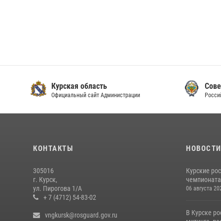
Курская область
Сове
Официальный сайт Администрации
Росси
КОНТАКТЫ
НОВОСТ
305016
Курские ро
г. Курск,
чемпионата
ул. Пирогова 1/А
06 августа 20
+ 7 (4712) 54-83-02
В Курске ро
vngkursk@rosguard.gov.ru