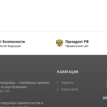
т Безопасности
Президент РФ
йской Федерации
Официальный сайт
И
НАВИГАЦИЯ
сгвардейцы — серебряные призёры
Новости
 по перетягиванию...
Карта сайта
26, 11:21
П
сгвардейцы приняли участие в