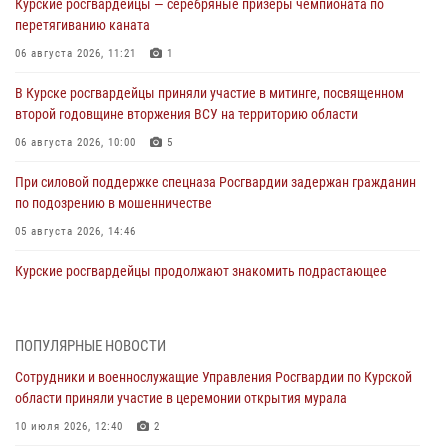
Курские росгвардейцы — серебряные призёры чемпионата по
перетягиванию каната
06 августа 2026, 11:21
1
В Курске росгвардейцы приняли участие в митинге, посвященном
второй годовщине вторжения ВСУ на территорию области
06 августа 2026, 10:00
5
При силовой поддержке спецназа Росгвардии задержан гражданин
по подозрению в мошенничестве
05 августа 2026, 14:46
Курские росгвардейцы продолжают знакомить подрастающее
поколение с особенностями службы
05 августа 2026, 12:45
6
ПОПУЛЯРНЫЕ НОВОСТИ
Росгвардейцы в Курске проверили работу ЧОП в детских
Сотрудники и военнослужащие Управления Росгвардии по Курской
оздоровительных лагерях
области приняли участие в церемонии открытия мурала
05 августа 2026, 09:51
2
10 июля 2026, 12:40
2