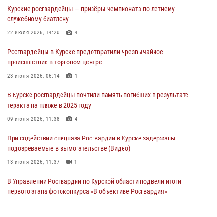
При содействии спецназа Росгвардии в Курске пресечена попытка
Курские росгвардейцы — призёры чемпионата по летнему
сбыта крупной партии наркотиков
служебному биатлону
04 августа 2026, 12:52
22 июля 2026, 14:20
4
За прошедшую неделю росгвардейцы Курской области проверили
Росгвардейцы в Курске предотвратили чрезвычайное
85 владельцев оружия
происшествие в торговом центре
04 августа 2026, 07:00
23 июля 2026, 06:14
1
В Курской области росгвардейцы за прошедшую неделю совершили
В Курске росгвардейцы почтили память погибших в результате
297 выездов по сигналу «тревога»
теракта на пляже в 2025 году
03 августа 2026, 09:46
09 июля 2026, 11:38
4
При содействии спецназа Росгвардии в Курске задержаны
подозреваемые в вымогательстве (Видео)
13 июля 2026, 11:37
1
В Управлении Росгвардии по Курской области подвели итоги
первого этапа фотоконкурса «В объективе Росгвардия»
22 июля 2026, 12:38
2