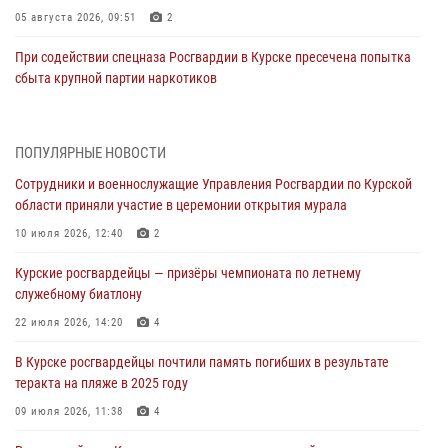
05 августа 2026, 09:51
2
При содействии спецназа Росгвардии в Курске пресечена попытка
сбыта крупной партии наркотиков
04 августа 2026, 12:52
За прошедшую неделю росгвардейцы Курской области проверили
ПОПУЛЯРНЫЕ НОВОСТИ
85 владельцев оружия
Сотрудники и военнослужащие Управления Росгвардии по Курской
04 августа 2026, 07:00
области приняли участие в церемонии открытия мурала
В Курской области росгвардейцы за прошедшую неделю совершили
10 июля 2026, 12:40
2
297 выездов по сигналу «тревога»
Курские росгвардейцы — призёры чемпионата по летнему
03 августа 2026, 09:46
служебному биатлону
За прошедшую неделю росгвардейцы Курской области проверили
22 июля 2026, 14:20
4
более 90 владельцев оружия
В Курске росгвардейцы почтили память погибших в результате
30 июля 2026, 07:00
теракта на пляже в 2025 году
Курские росгвардейцы приняли участие в благодарственном
09 июля 2026, 11:38
4
молебне в День Крещения Руси