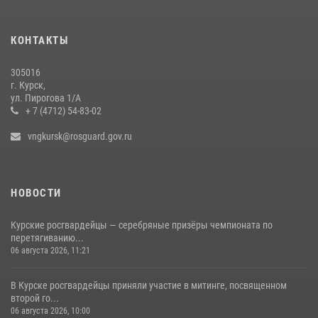
Курские росгвардейцы приняли участие в благодарственном
молебне в День Крещения Руси
КОНТАКТЫ
28 июля 2026, 13:17
4
305016
Центральный округ Росгвардии отмечает 105-летие
г. Курск,
ул. Пирогова 1/А
15 июля 2026, 10:00
+ 7 (4712) 54-83-02
vngkursk@rosguard.gov.ru
НОВОСТИ
Курские росгвардейцы — серебряные призёры чемпионата по
перетягиванию...
06 августа 2026, 11:21
В Курске росгвардейцы приняли участие в митинге, посвященном
второй го...
06 августа 2026, 10:00