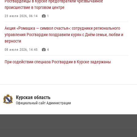
Росгвардейцы в Курске предотвратили чрезвычайное
28 июля 2026, 13:17
4
происшествие в торговом центре
23 июля 2026, 06:14
1
Акция «Ромашка — символ счастья»: сотрудники регионального
управления Росгвардии поздравили курян с Днём семьи, любви и
верности
08 июля 2026, 14:45
4
При содействии спецназа Росгвардии в Курске задержаны
подозреваемые в вымогательстве (Видео)
13 июля 2026, 11:37
1
В Управлении Росгвардии по Курской области подвели итоги
первого этапа фотоконкурса «В объективе Росгвардия»
Курская область
Официальный сайт Администрации
22 июля 2026, 12:38
2
Курские росгвардейцы эвакуировали жильцов многоэтажки после
атаки БПЛА
20 июля 2026, 08:00