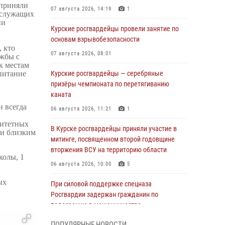
 приняли
07 августа 2026, 14:19
1
ослужащих
ии
Курские росгвардейцы провели занятие по
основам взрывобезопасности
 кто
07 августа 2026, 08:01
ужбы с
к местам
питание
Курские росгвардейцы — серебряные
призёры чемпионата по перетягиванию
каната
и всегда
06 августа 2026, 11:21
1
ритетных
В Курске росгвардейцы приняли участие в
 и близким
митинге, посвященном второй годовщине
вторжения ВСУ на территорию области
колы, 1
06 августа 2026, 10:00
5
ых
При силовой поддержке спецназа
Росгвардии задержан гражданин по
подозрению в мошенничестве
05 августа 2026, 14:46
ПОПУЛЯРНЫЕ НОВОСТИ