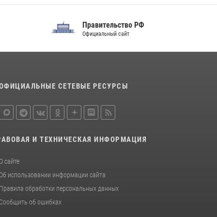
благодарственном молебне в День Крещения
Руси
Правительство РФ
28 июля 2026, 13:17
4
Официальный сайт
Центральный округ Росгвардии отмечает
105-летие
15 июля 2026, 10:00
ОФИЦИАЛЬНЫЕ СЕТЕВЫЕ РЕСУРСЫ
РАВОВАЯ И ТЕХНИЧЕСКАЯ ИНФОРМАЦИЯ
О сайте
Об использовании информации сайта
Правила обработки персональных данных
Сообщить об ошибках