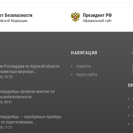
т Безопасности
Президент РФ
йской Федерации
Официальный сайт
И
НАВИГАЦИЯ
и Росгвардии по Курской области
Новости
 памятные меропри...
Карта сайта
26, 14:19
П
сгвардейцы провели занятие по
рывобезопасности
26, 08:01
сгвардейцы — серебряные призёры
 по перетягиванию...
26, 11:21