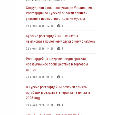
Курские росгвардейцы продолжают
Сотрудники и военнослужащие Управления
знакомить подрастающее поколение с
Росгвардии по Курской области приняли
особенностями службы
участие в церемонии открытия мурала
05 августа 2026, 12:45
6
10 июля 2026, 12:40
2
Росгвардейцы в Курске проверили работу
Курские росгвардейцы — призёры
ЧОП в детских оздоровительных лагерях
чемпионата по летнему служебному биатлону
05 августа 2026, 09:51
2
22 июля 2026, 14:20
4
При содействии спецназа Росгвардии в
Росгвардейцы в Курске предотвратили
Курске пресечена попытка сбыта крупной
чрезвычайное происшествие в торговом
партии наркотиков
центре
04 августа 2026, 12:52
23 июля 2026, 06:14
1
За прошедшую неделю росгвардейцы
В Курске росгвардейцы почтили память
Курской области проверили 85 владельцев
погибших в результате теракта на пляже в
оружия
2025 году
04 августа 2026, 07:00
09 июля 2026, 11:38
4
В Курской области росгвардейцы за