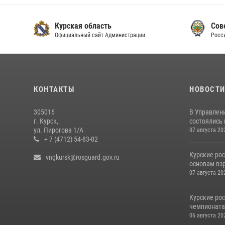
Курская область
Сове
Официальный сайт Администрации
Росси
КОНТАКТЫ
НОВОСТ
305016
В Управлени
г. Курск,
состоялись
ул. Пирогова 1/А
07 августа 20
+ 7 (4712) 54-83-02
Курские ро
vngkursk@rosguard.gov.ru
основам вз
07 августа 20
Курские ро
чемпионата
06 августа 20