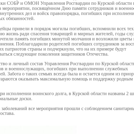
ики СОБР и ОМОН Управления Росгвардии по Курской области
 в мероприятии, посвящённом Дню памяти сотрудников и военн
 внутренних дел и войск правопорядка, погибших при исполнен
ых обязанностей.
ейцы привели в порядок могилы погибших, вспомнили всех тех,
ою жизнь ради спасения товарищей и мирных жителей, годы сл
очтили память погибших минутой молчания и возложили цветы 
онения. Поблагодарили родителей погибших сотрудников за вос
х патриотов страны и подчеркнули, что на их примере будут
ваться следующие поколения защитников Отечества.
тво и личный состав Управления Росгвардии по Курской област
ов и военнослужащих, погибших при выполнении служебных
ей. Забота о таких семьях всегда была и остается одним из прио
стараются оказывать максимальную помощь и поддержку родным
и исполнении воинского долга, в Курской области названы 2 ш
риальные доски.
 заболеваний все мероприятия прошли с соблюдением санитарн
остава.