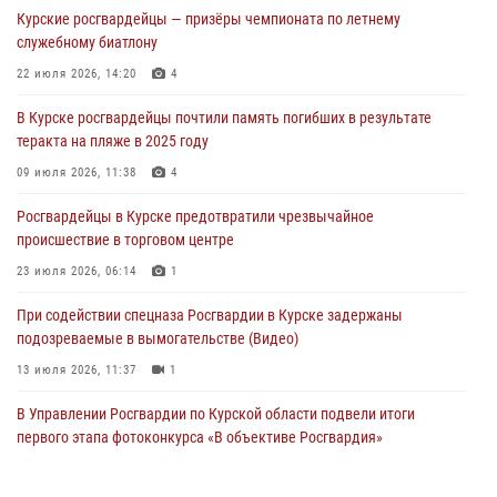
При содействии спецназа Росгвардии в Курске пресечена попытка
Курские росгвардейцы — призёры чемпионата по летнему
сбыта крупной партии наркотиков
служебному биатлону
04 августа 2026, 12:52
22 июля 2026, 14:20
4
За прошедшую неделю росгвардейцы Курской области проверили
В Курске росгвардейцы почтили память погибших в результате
85 владельцев оружия
теракта на пляже в 2025 году
04 августа 2026, 07:00
09 июля 2026, 11:38
4
В Курской области росгвардейцы за прошедшую неделю совершили
Росгвардейцы в Курске предотвратили чрезвычайное
297 выездов по сигналу «тревога»
происшествие в торговом центре
03 августа 2026, 09:46
23 июля 2026, 06:14
1
При содействии спецназа Росгвардии в Курске задержаны
подозреваемые в вымогательстве (Видео)
13 июля 2026, 11:37
1
В Управлении Росгвардии по Курской области подвели итоги
первого этапа фотоконкурса «В объективе Росгвардия»
22 июля 2026, 12:38
2