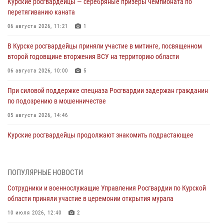
Курские росгвардейцы — серебряные призёры чемпионата по
перетягиванию каната
06 августа 2026, 11:21
1
В Курске росгвардейцы приняли участие в митинге, посвященном
второй годовщине вторжения ВСУ на территорию области
06 августа 2026, 10:00
5
При силовой поддержке спецназа Росгвардии задержан гражданин
по подозрению в мошенничестве
05 августа 2026, 14:46
Курские росгвардейцы продолжают знакомить подрастающее
поколение с особенностями службы
05 августа 2026, 12:45
6
ПОПУЛЯРНЫЕ НОВОСТИ
Росгвардейцы в Курске проверили работу ЧОП в детских
Сотрудники и военнослужащие Управления Росгвардии по Курской
оздоровительных лагерях
области приняли участие в церемонии открытия мурала
05 августа 2026, 09:51
2
10 июля 2026, 12:40
2