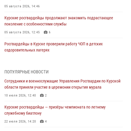
05 августа 2026, 14:46
Курские росгвардейцы продолжают знакомить подрастающее
поколение с особенностями службы
05 августа 2026, 12:45
6
Росгвардейцы в Курске проверили работу ЧОП в детских
оздоровительных лагерях
05 августа 2026, 09:51
2
При содействии спецназа Росгвардии в Курске пресечена попытка
ПОПУЛЯРНЫЕ НОВОСТИ
сбыта крупной партии наркотиков
Сотрудники и военнослужащие Управления Росгвардии по Курской
04 августа 2026, 12:52
области приняли участие в церемонии открытия мурала
За прошедшую неделю росгвардейцы Курской области проверили
10 июля 2026, 12:40
2
85 владельцев оружия
Курские росгвардейцы — призёры чемпионата по летнему
04 августа 2026, 07:00
служебному биатлону
В Курской области росгвардейцы за прошедшую неделю совершили
22 июля 2026, 14:20
4
297 выездов по сигналу «тревога»