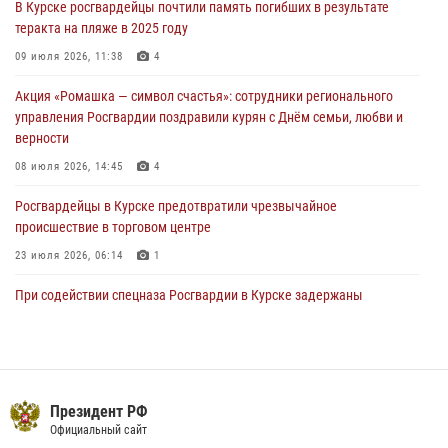
В Курске росгвардейцы почтили память погибших в результате
03 августа 2026, 09:46
теракта на пляже в 2025 году
За прошедшую неделю росгвардейцы Курской области проверили
09 июля 2026, 11:38
4
более 90 владельцев оружия
Акция «Ромашка — символ счастья»: сотрудники регионального
30 июля 2026, 07:00
управления Росгвардии поздравили курян с Днём семьи, любви и
верности
08 июля 2026, 14:45
4
Росгвардейцы в Курске предотвратили чрезвычайное
происшествие в торговом центре
23 июля 2026, 06:14
1
При содействии спецназа Росгвардии в Курске задержаны
подозреваемые в вымогательстве (Видео)
13 июля 2026, 11:37
1
В Управлении Росгвардии по Курской области подвели итоги
первого этапа фотоконкурса «В объективе Росгвардия»
Президент РФ
Официальный сайт
22 июля 2026, 12:38
2