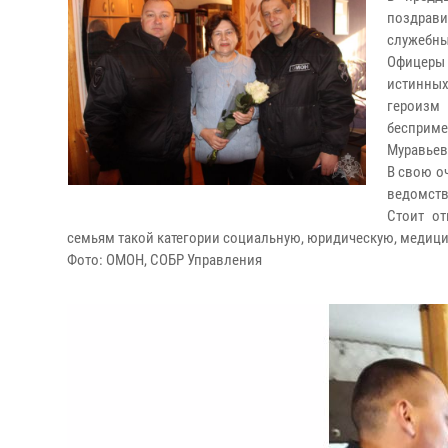
поздрави
служебны
Офицеры 
истинных
героизм
бесприме
Муравьев
В свою о
ведомств
Стоит от
семьям такой категории социальную, юридическую, медиц
Фото: ОМОН, СОБР Управления