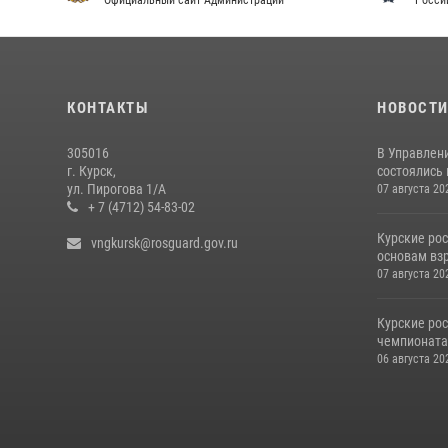
Официальный сайт Администрации
Росси
КОНТАКТЫ
НОВОСТ
305016
В Управлени
г. Курск,
состоялись
ул. Пирогова 1/А
07 августа 20
+ 7 (4712) 54-83-02
Курские ро
vngkursk@rosguard.gov.ru
основам вз
07 августа 20
Курские ро
чемпионата
06 августа 20