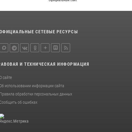
Официальный сайт
благодарственном молебне в День Крещения
Руси
28 июля 2026, 13:17
4
Центральный округ Росгвардии отмечает
ОФИЦИАЛЬНЫЕ СЕТЕВЫЕ РЕСУРСЫ
105-летие
15 июля 2026, 10:00
РАВОВАЯ И ТЕХНИЧЕСКАЯ ИНФОРМАЦИЯ
О сайте
Об использовании информации сайта
Правила обработки персональных данных
Сообщить об ошибках