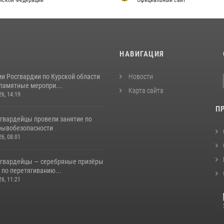
йской Федерации
Официальный сайт
И
НАВИГАЦИЯ
и Росгвардии по Курской области
Новости
 памятные меропри...
Карта сайта
26, 14:19
П
сгвардейцы провели занятие по
рывобезопасности
26, 08:01
сгвардейцы — серебряные призёры
 по перетягиванию...
26, 11:21