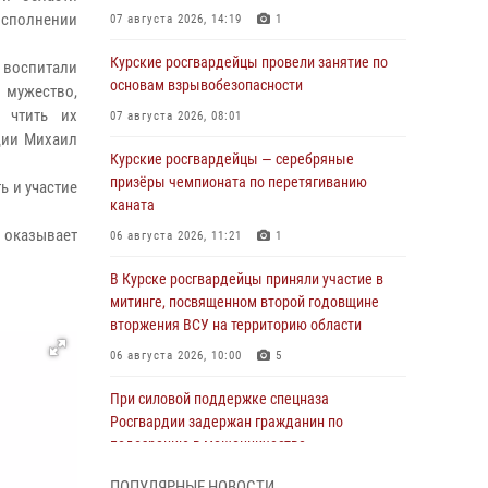
исполнении
07 августа 2026, 14:19
1
Курские росгвардейцы провели занятие по
 воспитали
основам взрывобезопасности
 мужество,
 чтить их
07 августа 2026, 08:01
ции Михаил
Курские росгвардейцы — серебряные
призёры чемпионата по перетягиванию
ь и участие
каната
 оказывает
06 августа 2026, 11:21
1
В Курске росгвардейцы приняли участие в
митинге, посвященном второй годовщине
вторжения ВСУ на территорию области
06 августа 2026, 10:00
5
При силовой поддержке спецназа
Росгвардии задержан гражданин по
подозрению в мошенничестве
05 августа 2026, 14:46
ПОПУЛЯРНЫЕ НОВОСТИ