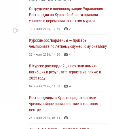
Курские росгвардейцы продолжают
Сотрудники и военнослужащие Управления
знакомить подрастающее поколение с
Росгвардии по Курской области приняли
особенностями службы
участие в церемонии открытия мурала
05 августа 2026, 12:45
6
10 июля 2026, 12:40
2
Росгвардейцы в Курске проверили работу
Курские росгвардейцы — призёры
ЧОП в детских оздоровительных лагерях
чемпионата по летнему служебному биатлону
05 августа 2026, 09:51
2
22 июля 2026, 14:20
4
При содействии спецназа Росгвардии в
В Курске росгвардейцы почтили память
Курске пресечена попытка сбыта крупной
погибших в результате теракта на пляже в
партии наркотиков
2025 году
04 августа 2026, 12:52
09 июля 2026, 11:38
4
За прошедшую неделю росгвардейцы
Росгвардейцы в Курске предотвратили
Курской области проверили 85 владельцев
чрезвычайное происшествие в торговом
оружия
центре
04 августа 2026, 07:00
23 июля 2026, 06:14
1
В Курской области росгвардейцы за