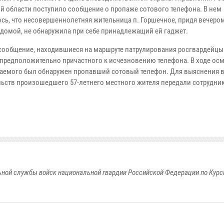
ой области поступило сообщение о пропаже сотового телефона. В нем
сь, что несовершеннолетняя жительница п. Горшечное, придя вечеро
 домой, не обнаружила при себе принадлежащий ей гаджет.
сообщение, находившиеся на маршруте патрулирования росгвардейцы
 предположительно причастного к исчезновению телефона. В ходе осм
аемого был обнаружен пропавший сотовый телефон. Для выяснения 
льств произошедшего 57-летнего местного жителя передали сотрудни
ной службы войск национальной гвардии Российской Федерации по Курс