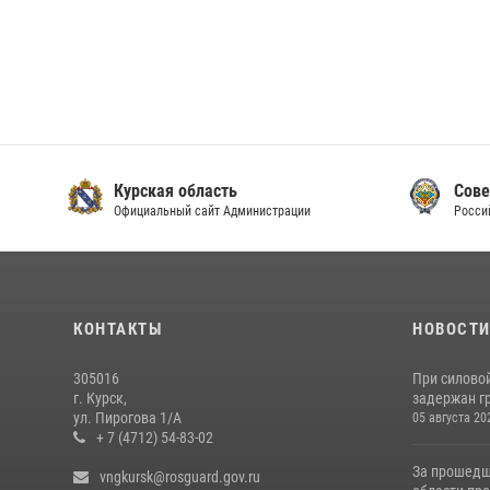
Курская область
Сове
Официальный сайт Администрации
Росси
КОНТАКТЫ
НОВОСТ
305016
При силово
г. Курск,
задержан гр
ул. Пирогова 1/А
05 августа 20
+ 7 (4712) 54-83-02
За прошедш
vngkursk@rosguard.gov.ru