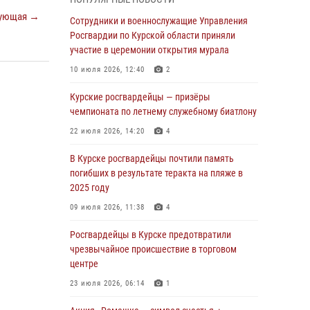
В Курской области росгвардейцы за
ующая →
прошедшую неделю совершили 297 выездов
Сотрудники и военнослужащие Управления
по сигналу «тревога»
Росгвардии по Курской области приняли
участие в церемонии открытия мурала
03 августа 2026, 09:46
10 июля 2026, 12:40
2
За прошедшую неделю росгвардейцы
Курской области проверили более 90
Курские росгвардейцы — призёры
владельцев оружия
чемпионата по летнему служебному биатлону
30 июля 2026, 07:00
22 июля 2026, 14:20
4
Курские росгвардейцы приняли участие в
В Курске росгвардейцы почтили память
благодарственном молебне в День Крещения
погибших в результате теракта на пляже в
Руси
2025 году
28 июля 2026, 13:17
4
09 июля 2026, 11:38
4
Росгвардейцы в Курске почтили память
Росгвардейцы в Курске предотвратили
детей-жертв войны в Донбассе
чрезвычайное происшествие в торговом
центре
27 июля 2026, 16:11
1
23 июля 2026, 06:14
1
В Курской области росгвардейцы за
прошедшую неделю совершили более 270