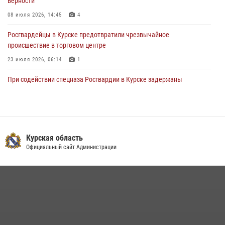
верности
08 июля 2026, 14:45
4
Росгвардейцы в Курске предотвратили чрезвычайное
происшествие в торговом центре
23 июля 2026, 06:14
1
При содействии спецназа Росгвардии в Курске задержаны
подозреваемые в вымогательстве (Видео)
13 июля 2026, 11:37
1
В Управлении Росгвардии по Курской области подвели итоги
первого этапа фотоконкурса «В объективе Росгвардия»
Курская область
Официальный сайт Администрации
22 июля 2026, 12:38
2
Курские росгвардейцы эвакуировали жильцов многоэтажки после
атаки БПЛА
20 июля 2026, 08:00
Курские росгвардейцы приняли участие в благодарственном
молебне в День Крещения Руси