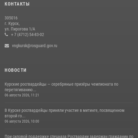
КОНТАКТЫ
28 июля 2026, 13:17
4
305016
Центральный округ Росгвардии отмечает 105-летие
г. Курск,
ул. Пирогова 1/А
15 июля 2026, 10:00
+ 7 (4712) 54-83-02
vngkursk@rosguard.gov.ru
НОВОСТИ
Курские росгвардейцы — серебряные призёры чемпионата по
перетягиванию...
06 августа 2026, 11:21
В Курске росгвардейцы приняли участие в митинге, посвященном
второй го...
06 августа 2026, 10:00
При силовой поддержке спецназа Росгвардии задержан гражданин по