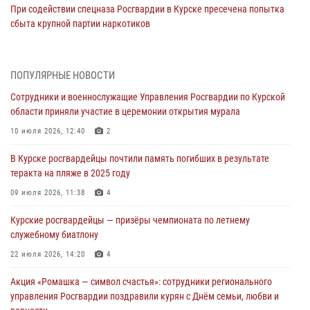
При содействии спецназа Росгвардии в Курске пресечена попытка
сбыта крупной партии наркотиков
04 августа 2026, 12:52
За прошедшую неделю росгвардейцы Курской области проверили
ПОПУЛЯРНЫЕ НОВОСТИ
85 владельцев оружия
Сотрудники и военнослужащие Управления Росгвардии по Курской
04 августа 2026, 07:00
области приняли участие в церемонии открытия мурала
В Курской области росгвардейцы за прошедшую неделю совершили
10 июля 2026, 12:40
2
297 выездов по сигналу «тревога»
В Курске росгвардейцы почтили память погибших в результате
03 августа 2026, 09:46
теракта на пляже в 2025 году
За прошедшую неделю росгвардейцы Курской области проверили
09 июля 2026, 11:38
4
более 90 владельцев оружия
Курские росгвардейцы — призёры чемпионата по летнему
30 июля 2026, 07:00
служебному биатлону
Курские росгвардейцы приняли участие в благодарственном
22 июля 2026, 14:20
4
молебне в День Крещения Руси
Акция «Ромашка — символ счастья»: сотрудники регионального
28 июля 2026, 13:17
4
управления Росгвардии поздравили курян с Днём семьи, любви и