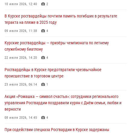
В Курской области росгвардейцы за прошедшую неделю совершили
10 июля 2026, 12:40
2
297 выездов по сигналу «тревога»
В Курске росгвардейцы почтили память погибших в результате
03 августа 2026, 09:46
теракта на пляже в 2025 году
За прошедшую неделю росгвардейцы Курской области проверили
09 июля 2026, 11:38
4
более 90 владельцев оружия
Курские росгвардейцы — призёры чемпионата по летнему
30 июля 2026, 07:00
служебному биатлону
Курские росгвардейцы приняли участие в благодарственном
22 июля 2026, 14:20
4
молебне в День Крещения Руси
Росгвардейцы в Курске предотвратили чрезвычайное
28 июля 2026, 13:17
4
происшествие в торговом центре
23 июля 2026, 06:14
1
Акция «Ромашка — символ счастья»: сотрудники регионального
управления Росгвардии поздравили курян с Днём семьи, любви и
верности
08 июля 2026, 14:45
4
При содействии спецназа Росгвардии в Курске задержаны