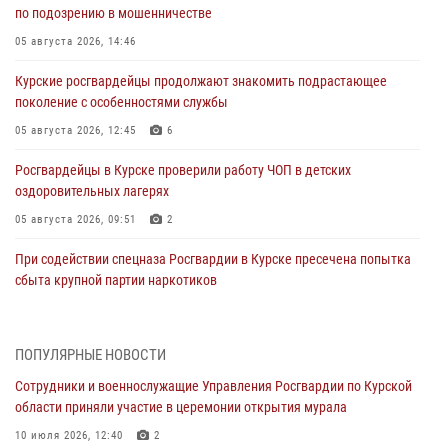
по подозрению в мошенничестве
05 августа 2026, 14:46
Курские росгвардейцы продолжают знакомить подрастающее
поколение с особенностями службы
05 августа 2026, 12:45
6
Росгвардейцы в Курске проверили работу ЧОП в детских
оздоровительных лагерях
05 августа 2026, 09:51
2
При содействии спецназа Росгвардии в Курске пресечена попытка
сбыта крупной партии наркотиков
04 августа 2026, 12:52
За прошедшую неделю росгвардейцы Курской области проверили
ПОПУЛЯРНЫЕ НОВОСТИ
85 владельцев оружия
Сотрудники и военнослужащие Управления Росгвардии по Курской
04 августа 2026, 07:00
области приняли участие в церемонии открытия мурала
В Курской области росгвардейцы за прошедшую неделю совершили
10 июля 2026, 12:40
2