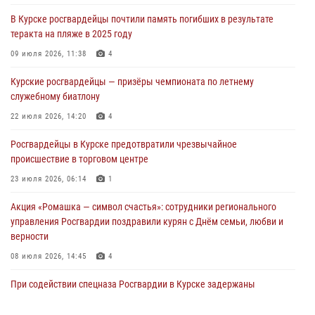
297 выездов по сигналу «тревога»
В Курске росгвардейцы почтили память погибших в результате
03 августа 2026, 09:46
теракта на пляже в 2025 году
За прошедшую неделю росгвардейцы Курской области проверили
09 июля 2026, 11:38
4
более 90 владельцев оружия
Курские росгвардейцы — призёры чемпионата по летнему
30 июля 2026, 07:00
служебному биатлону
Курские росгвардейцы приняли участие в благодарственном
22 июля 2026, 14:20
4
молебне в День Крещения Руси
Росгвардейцы в Курске предотвратили чрезвычайное
28 июля 2026, 13:17
4
происшествие в торговом центре
23 июля 2026, 06:14
1
Акция «Ромашка — символ счастья»: сотрудники регионального
управления Росгвардии поздравили курян с Днём семьи, любви и
верности
08 июля 2026, 14:45
4
При содействии спецназа Росгвардии в Курске задержаны
подозреваемые в вымогательстве (Видео)