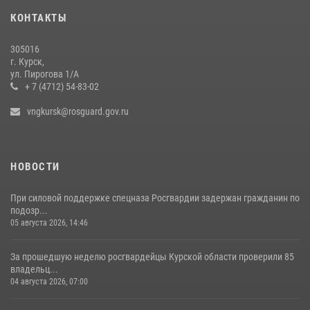
20 июля 2026, 08:00
КОНТАКТЫ
Курские росгвардейцы приняли участие в благодарственном
305016
молебне в День Крещения Руси
г. Курск,
ул. Пирогова 1/А
28 июля 2026, 13:17
4
+ 7 (4712) 54-83-02
vngkursk@rosguard.gov.ru
НОВОСТИ
При силовой поддержке спецназа Росгвардии задержан гражданин по
подозр...
05 августа 2026, 14:46
За прошедшую неделю росгвардейцы Курской области проверили 85
владельц...
04 августа 2026, 07:00