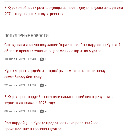
В Курской области росгвардейцы за прошедшую неделю совершили
297 выездов по сигналу «тревога»
03 августа 2026, 09:46
За прошедшую неделю росгвардейцы Курской области проверили
ПОПУЛЯРНЫЕ НОВОСТИ
более 90 владельцев оружия
Сотрудники и военнослужащие Управления Росгвардии по Курской
30 июля 2026, 07:00
области приняли участие в церемонии открытия мурала
Курские росгвардейцы приняли участие в благодарственном
10 июля 2026, 12:40
2
молебне в День Крещения Руси
Курские росгвардейцы — призёры чемпионата по летнему
28 июля 2026, 13:17
4
служебному биатлону
Росгвардейцы в Курске почтили память детей-жертв войны в
22 июля 2026, 14:20
4
Донбассе
В Курске росгвардейцы почтили память погибших в результате
27 июля 2026, 16:11
1
теракта на пляже в 2025 году
В Курской области росгвардейцы за прошедшую неделю совершили
09 июля 2026, 11:38
4
более 270 выездов по сигналу «тревога»
Росгвардейцы в Курске предотвратили чрезвычайное
27 июля 2026, 09:24
происшествие в торговом центре