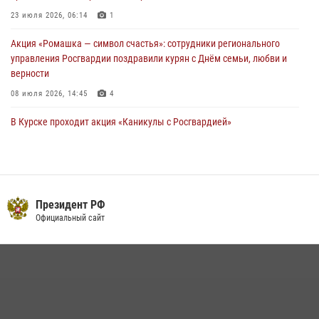
23 июля 2026, 06:14
1
Акция «Ромашка — символ счастья»: сотрудники регионального
управления Росгвардии поздравили курян с Днём семьи, любви и
верности
08 июля 2026, 14:45
4
В Курске проходит акция «Каникулы с Росгвардией»
06 июля 2026, 09:52
6
При содействии спецназа Росгвардии в Курске задержаны
подозреваемые в вымогательстве (Видео)
Президент РФ
13 июля 2026, 11:37
1
Официальный сайт
В Управлении Росгвардии по Курской области подвели итоги
первого этапа фотоконкурса «В объективе Росгвардия»
22 июля 2026, 12:38
2
Курские росгвардейцы эвакуировали жильцов многоэтажки после
атаки БПЛА