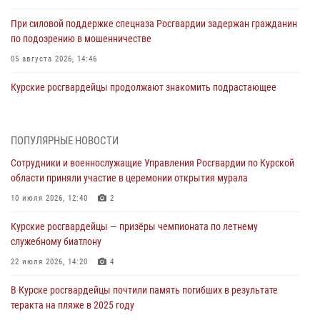
При силовой поддержке спецназа Росгвардии задержан гражданин
по подозрению в мошенничестве
05 августа 2026, 14:46
Курские росгвардейцы продолжают знакомить подрастающее
поколение с особенностями службы
05 августа 2026, 12:45
6
ПОПУЛЯРНЫЕ НОВОСТИ
Росгвардейцы в Курске проверили работу ЧОП в детских
Сотрудники и военнослужащие Управления Росгвардии по Курской
оздоровительных лагерях
области приняли участие в церемонии открытия мурала
05 августа 2026, 09:51
2
10 июля 2026, 12:40
2
При содействии спецназа Росгвардии в Курске пресечена попытка
Курские росгвардейцы — призёры чемпионата по летнему
сбыта крупной партии наркотиков
служебному биатлону
04 августа 2026, 12:52
22 июля 2026, 14:20
4
За прошедшую неделю росгвардейцы Курской области проверили
В Курске росгвардейцы почтили память погибших в результате
85 владельцев оружия
теракта на пляже в 2025 году
04 августа 2026, 07:00