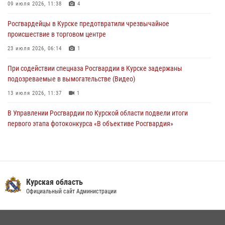
09 июля 2026, 11:38
4
В Курской области росгвардейцы за прошедшую неделю совершили
Росгвардейцы в Курске предотвратили чрезвычайное
297 выездов по сигналу «тревога»
происшествие в торговом центре
03 августа 2026, 09:46
23 июля 2026, 06:14
1
При содействии спецназа Росгвардии в Курске задержаны
подозреваемые в вымогательстве (Видео)
13 июля 2026, 11:37
1
В Управлении Росгвардии по Курской области подвели итоги
первого этапа фотоконкурса «В объективе Росгвардия»
22 июля 2026, 12:38
2
Курские росгвардейцы эвакуировали жильцов многоэтажки после
атаки БПЛА
Курская область
20 июля 2026, 08:00
Официальный сайт Администрации
Курские росгвардейцы приняли участие в благодарственном
молебне в День Крещения Руси