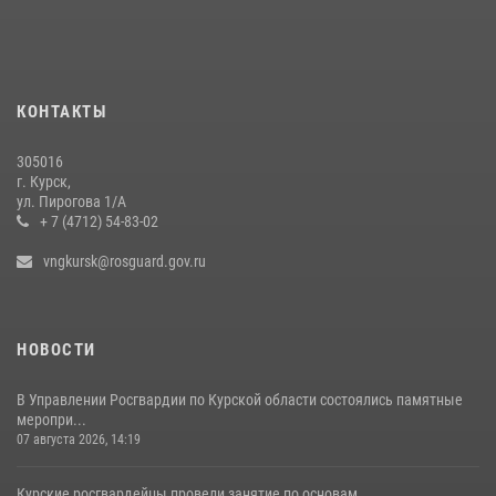
28 июля 2026, 13:17
4
Центральный округ Росгвардии отмечает 105-летие
15 июля 2026, 10:00
КОНТАКТЫ
Росгвардейцы обсудили наследие Ф. Э. Дзержинского на круглом
столе в Курске
305016
22 июля 2026, 12:35
4
г. Курск,
ул. Пирогова 1/А
+ 7 (4712) 54-83-02
vngkursk@rosguard.gov.ru
НОВОСТИ
В Управлении Росгвардии по Курской области состоялись памятные
меропри...
07 августа 2026, 14:19
Курские росгвардейцы провели занятие по основам