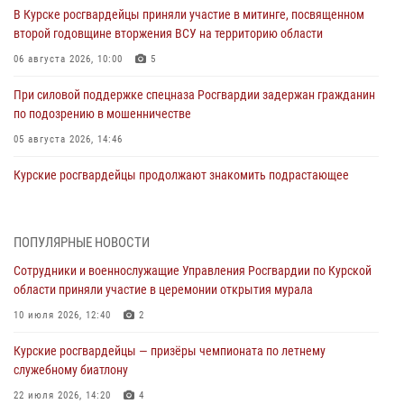
В Курске росгвардейцы приняли участие в митинге, посвященном
второй годовщине вторжения ВСУ на территорию области
06 августа 2026, 10:00
5
При силовой поддержке спецназа Росгвардии задержан гражданин
по подозрению в мошенничестве
05 августа 2026, 14:46
Курские росгвардейцы продолжают знакомить подрастающее
поколение с особенностями службы
05 августа 2026, 12:45
6
ПОПУЛЯРНЫЕ НОВОСТИ
Росгвардейцы в Курске проверили работу ЧОП в детских
Сотрудники и военнослужащие Управления Росгвардии по Курской
оздоровительных лагерях
области приняли участие в церемонии открытия мурала
05 августа 2026, 09:51
2
10 июля 2026, 12:40
2
При содействии спецназа Росгвардии в Курске пресечена попытка
Курские росгвардейцы — призёры чемпионата по летнему
сбыта крупной партии наркотиков
служебному биатлону
04 августа 2026, 12:52
22 июля 2026, 14:20
4