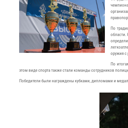
чемпион
организ
правопор
По тради
области.
определи
легкоатл
оружия с 
По итога
этом виде спорта также стали команды сотрудников полиц
Победители были награждены кубками, дипломами и меда