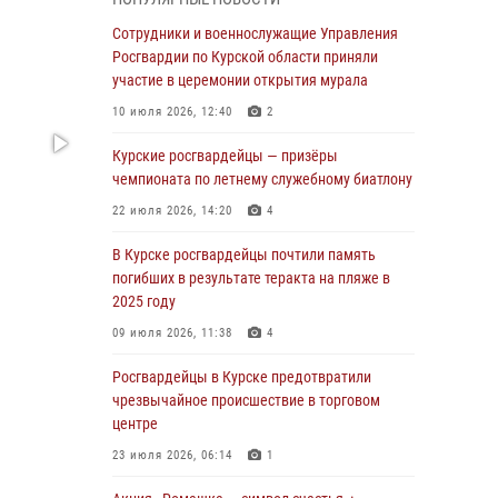
При содействии спецназа Росгвардии в
Курске пресечена попытка сбыта крупной
Сотрудники и военнослужащие Управления
партии наркотиков
Росгвардии по Курской области приняли
участие в церемонии открытия мурала
04 августа 2026, 12:52
10 июля 2026, 12:40
2
За прошедшую неделю росгвардейцы
Курской области проверили 85 владельцев
Курские росгвардейцы — призёры
оружия
чемпионата по летнему служебному биатлону
04 августа 2026, 07:00
22 июля 2026, 14:20
4
В Курской области росгвардейцы за
В Курске росгвардейцы почтили память
прошедшую неделю совершили 297 выездов
погибших в результате теракта на пляже в
по сигналу «тревога»
2025 году
03 августа 2026, 09:46
09 июля 2026, 11:38
4
За прошедшую неделю росгвардейцы
Росгвардейцы в Курске предотвратили
Курской области проверили более 90
чрезвычайное происшествие в торговом
владельцев оружия
центре
30 июля 2026, 07:00
23 июля 2026, 06:14
1
Курские росгвардейцы приняли участие в