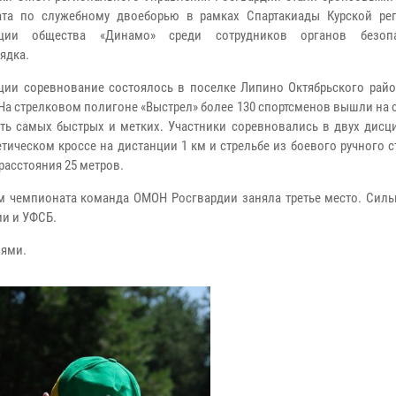
ата по служебному двоеборью в рамках Спартакиады Курской ре
ации общества «Динамо» среди сотрудников органов безоп
ядка.
ции соревнование состоялось в поселке Липино Октябрьского райо
 На стрелковом полигоне «Выстрел» более 130 спортсменов вышли на с
ть самых быстрых и метких. Участники соревновались в двух дисци
етическом кроссе на дистанции 1 км и стрельбе из боевого ручного 
расстояния 25 метров.
м чемпионата команда ОМОН Росгвардии заняла третье место. Сил
ии и УФСБ.
лями.