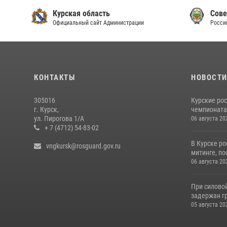
Курская область
Сове
Официальный сайт Администрации
Росси
КОНТАКТЫ
НОВОСТ
305016
Курские ро
г. Курск,
чемпионата
ул. Пирогова 1/А
06 августа 20
+ 7 (4712) 54-83-02
В Курске ро
vngkursk@rosguard.gov.ru
митинге, по
06 августа 20
При силово
задержан гр
05 августа 20