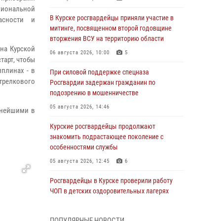
гиональной
В Курске росгвардейцы приняли участие в
асности и
митинге, посвященном второй годовщине
вторжения ВСУ на территорию области
на Курской
06 августа 2026, 10:00
5
тарт, чтобы
плинах - в
При силовой поддержке спецназа
стрелкового
Росгвардии задержан гражданин по
подозрению в мошенничестве
05 августа 2026, 14:46
ьнейшими в
Курские росгвардейцы продолжают
знакомить подрастающее поколение с
особенностями службы
05 августа 2026, 12:45
6
Росгвардейцы в Курске проверили работу
ЧОП в детских оздоровительных лагерях
05 августа 2026, 09:51
2
ПОПУЛЯРНЫЕ НОВОСТИ