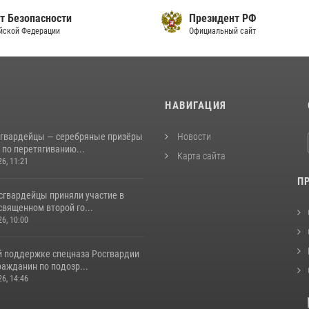
т Безопасности
Президент РФ
йской Федерации
Официальный сайт
И
НАВИГАЦИЯ
сгвардейцы — серебряные призёры
Новости
 по перетягиванию...
Карта сайта
26, 11:21
П
сгвардейцы приняли участие в
священном второй го...
26, 10:00
й поддержке спецназа Росгвардии
ажданин по подозр...
26, 14:46