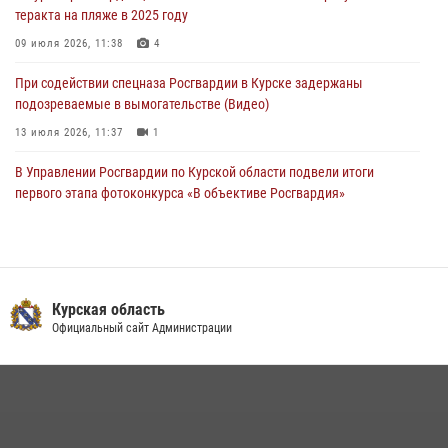
теракта на пляже в 2025 году
03 августа 2026, 09:46
09 июля 2026, 11:38
4
При содействии спецназа Росгвардии в Курске задержаны
подозреваемые в вымогательстве (Видео)
13 июля 2026, 11:37
1
В Управлении Росгвардии по Курской области подвели итоги
первого этапа фотоконкурса «В объективе Росгвардия»
22 июля 2026, 12:38
2
Курские росгвардейцы эвакуировали жильцов многоэтажки после
атаки БПЛА
Курская область
20 июля 2026, 08:00
Официальный сайт Администрации
Курские росгвардейцы приняли участие в благодарственном
молебне в День Крещения Руси
28 июля 2026, 13:17
4
Центральный округ Росгвардии отмечает 105-летие