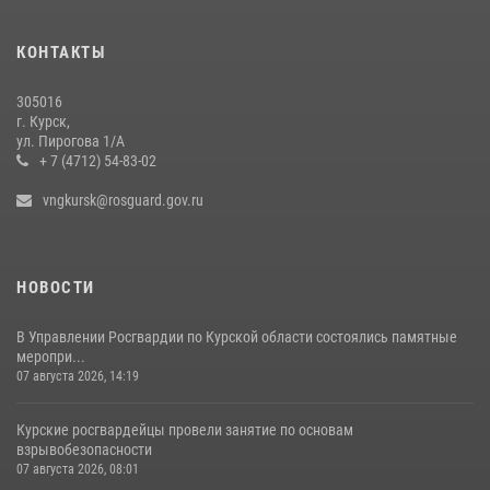
15 июля 2026, 10:00
КОНТАКТЫ
За прошедшую неделю росгвардейцы Курской области проверили
54 владельца оружия
305016
09 июля 2026, 11:04
г. Курск,
ул. Пирогова 1/А
+ 7 (4712) 54-83-02
vngkursk@rosguard.gov.ru
НОВОСТИ
В Управлении Росгвардии по Курской области состоялись памятные
меропри...
07 августа 2026, 14:19
Курские росгвардейцы провели занятие по основам
взрывобезопасности
07 августа 2026, 08:01