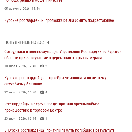
по подозрению в мошенничестве
05 августа 2026, 14:46
Курские росгвардейцы продолжают знакомить подрастающее
поколение с особенностями службы
05 августа 2026, 12:45
6
ПОПУЛЯРНЫЕ НОВОСТИ
Росгвардейцы в Курске проверили работу ЧОП в детских
Сотрудники и военнослужащие Управления Росгвардии по Курской
оздоровительных лагерях
области приняли участие в церемонии открытия мурала
05 августа 2026, 09:51
2
10 июля 2026, 12:40
2
При содействии спецназа Росгвардии в Курске пресечена попытка
Курские росгвардейцы — призёры чемпионата по летнему
сбыта крупной партии наркотиков
служебному биатлону
04 августа 2026, 12:52
22 июля 2026, 14:20
4
За прошедшую неделю росгвардейцы Курской области проверили
Росгвардейцы в Курске предотвратили чрезвычайное
85 владельцев оружия
происшествие в торговом центре
04 августа 2026, 07:00
23 июля 2026, 06:14
1
В Курской области росгвардейцы за прошедшую неделю совершили
В Курске росгвардейцы почтили память погибших в результате
297 выездов по сигналу «тревога»