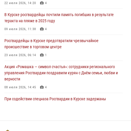
За прошедшую неделю росгвардейцы Курской области проверили
22 июля 2026, 14:20
4
более 90 владельцев оружия
В Курске росгвардейцы почтили память погибших в результате
30 июля 2026, 07:00
теракта на пляже в 2025 году
Курские росгвардейцы приняли участие в благодарственном
09 июля 2026, 11:38
4
молебне в День Крещения Руси
Росгвардейцы в Курске предотвратили чрезвычайное
28 июля 2026, 13:17
4
происшествие в торговом центре
23 июля 2026, 06:14
1
Акция «Ромашка — символ счастья»: сотрудники регионального
управления Росгвардии поздравили курян с Днём семьи, любви и
верности
08 июля 2026, 14:45
4
При содействии спецназа Росгвардии в Курске задержаны
подозреваемые в вымогательстве (Видео)
13 июля 2026, 11:37
1
В Управлении Росгвардии по Курской области подвели итоги
первого этапа фотоконкурса «В объективе Росгвардия»