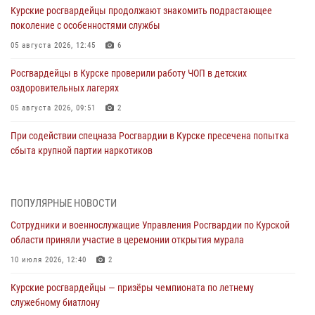
Курские росгвардейцы продолжают знакомить подрастающее
поколение с особенностями службы
05 августа 2026, 12:45
6
Росгвардейцы в Курске проверили работу ЧОП в детских
оздоровительных лагерях
05 августа 2026, 09:51
2
При содействии спецназа Росгвардии в Курске пресечена попытка
сбыта крупной партии наркотиков
04 августа 2026, 12:52
За прошедшую неделю росгвардейцы Курской области проверили
ПОПУЛЯРНЫЕ НОВОСТИ
85 владельцев оружия
Сотрудники и военнослужащие Управления Росгвардии по Курской
04 августа 2026, 07:00
области приняли участие в церемонии открытия мурала
В Курской области росгвардейцы за прошедшую неделю совершили
10 июля 2026, 12:40
2
297 выездов по сигналу «тревога»
Курские росгвардейцы — призёры чемпионата по летнему
03 августа 2026, 09:46
служебному биатлону