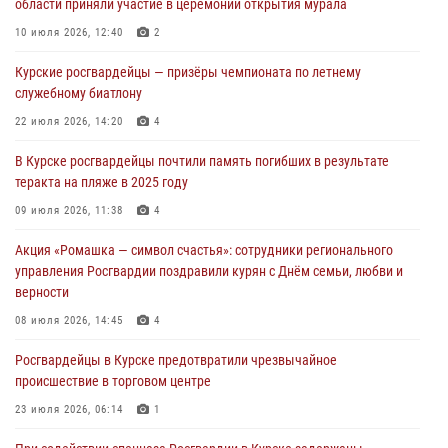
области приняли участие в церемонии открытия мурала
За прошедшую неделю росгвардейцы Курской области проверили
10 июля 2026, 12:40
2
85 владельцев оружия
Курские росгвардейцы — призёры чемпионата по летнему
04 августа 2026, 07:00
служебному биатлону
В Курской области росгвардейцы за прошедшую неделю совершили
22 июля 2026, 14:20
4
297 выездов по сигналу «тревога»
В Курске росгвардейцы почтили память погибших в результате
03 августа 2026, 09:46
теракта на пляже в 2025 году
За прошедшую неделю росгвардейцы Курской области проверили
09 июля 2026, 11:38
4
более 90 владельцев оружия
Акция «Ромашка — символ счастья»: сотрудники регионального
30 июля 2026, 07:00
управления Росгвардии поздравили курян с Днём семьи, любви и
верности
08 июля 2026, 14:45
4
Росгвардейцы в Курске предотвратили чрезвычайное
происшествие в торговом центре
23 июля 2026, 06:14
1