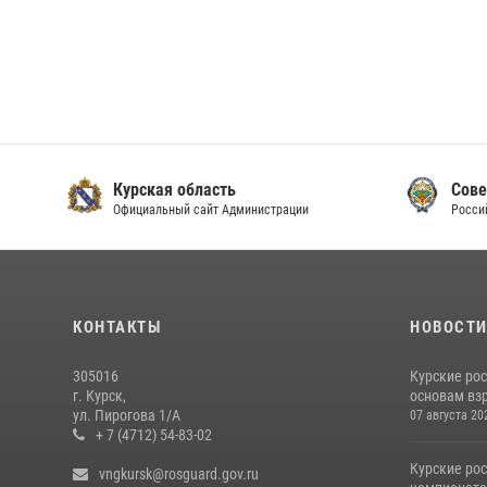
Курская область
Сове
Официальный сайт Администрации
Росси
КОНТАКТЫ
НОВОСТ
305016
Курские ро
г. Курск,
основам вз
ул. Пирогова 1/А
07 августа 20
+ 7 (4712) 54-83-02
Курские ро
vngkursk@rosguard.gov.ru