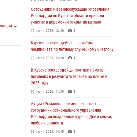
Росгвардейцы в Курске проверили работу
ЧОП в детских оздоровительных лагерях
Сотрудники и военнослужащие Управления
Росгвардии по Курской области приняли
05 августа 2026, 09:51
2
участие в церемонии открытия мурала
ующая →
При содействии спецназа Росгвардии в
10 июля 2026, 12:40
2
Курске пресечена попытка сбыта крупной
партии наркотиков
Курские росгвардейцы — призёры
чемпионата по летнему служебному биатлону
04 августа 2026, 12:52
22 июля 2026, 14:20
4
За прошедшую неделю росгвардейцы
Курской области проверили 85 владельцев
В Курске росгвардейцы почтили память
оружия
погибших в результате теракта на пляже в
2025 году
04 августа 2026, 07:00
09 июля 2026, 11:38
4
В Курской области росгвардейцы за
прошедшую неделю совершили 297 выездов
Акция «Ромашка — символ счастья»:
по сигналу «тревога»
сотрудники регионального управления
Росгвардии поздравили курян с Днём семьи,
03 августа 2026, 09:46
любви и верности
За прошедшую неделю росгвардейцы
08 июля 2026, 14:45
4
Курской области проверили более 90