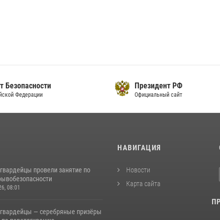
т Безопасности
Президент РФ
йской Федерации
Официальный сайт
И
НАВИГАЦИЯ
сгвардейцы провели занятие по
Новости
рывобезопасности
Карта сайта
26, 08:01
П
сгвардейцы — серебряные призёры