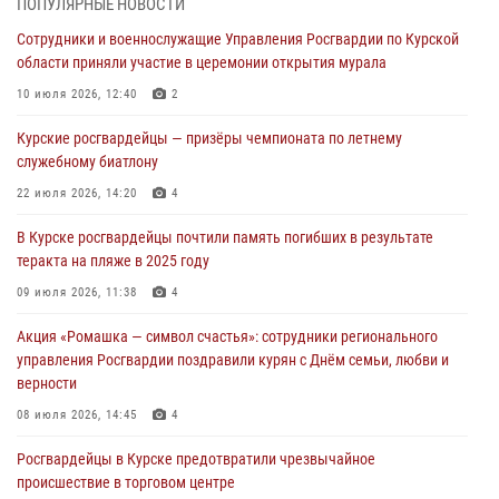
ПОПУЛЯРНЫЕ НОВОСТИ
Росгвардейцы в Курске проверили работу ЧОП в детских
Сотрудники и военнослужащие Управления Росгвардии по Курской
оздоровительных лагерях
области приняли участие в церемонии открытия мурала
05 августа 2026, 09:51
2
10 июля 2026, 12:40
2
При содействии спецназа Росгвардии в Курске пресечена попытка
Курские росгвардейцы — призёры чемпионата по летнему
сбыта крупной партии наркотиков
служебному биатлону
04 августа 2026, 12:52
22 июля 2026, 14:20
4
За прошедшую неделю росгвардейцы Курской области проверили
В Курске росгвардейцы почтили память погибших в результате
85 владельцев оружия
теракта на пляже в 2025 году
04 августа 2026, 07:00
09 июля 2026, 11:38
4
В Курской области росгвардейцы за прошедшую неделю совершили
Акция «Ромашка — символ счастья»: сотрудники регионального
297 выездов по сигналу «тревога»
управления Росгвардии поздравили курян с Днём семьи, любви и
03 августа 2026, 09:46
верности
08 июля 2026, 14:45
4
Росгвардейцы в Курске предотвратили чрезвычайное
происшествие в торговом центре