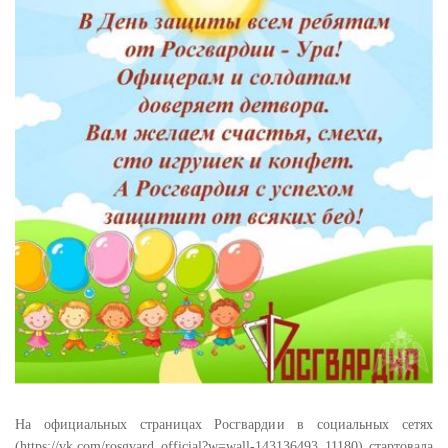
На официальных страницах Росгвардии в социальных сетях
(https://vk.com/rosgvard_official?w=wall-143136493_11180) стартовала