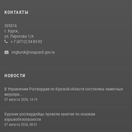
Курские росгвардейцы приняли участие в благодарственном
молебне в День Крещения Руси
КОНТАКТЫ
28 июля 2026, 13:17
4
305016
Центральный округ Росгвардии отмечает 105-летие
г. Курск,
ул. Пирогова 1/А
15 июля 2026, 10:00
+ 7 (4712) 54-83-02
vngkursk@rosguard.gov.ru
НОВОСТИ
В Управлении Росгвардии по Курской области состоялись памятные
меропри...
07 августа 2026, 14:19
Курские росгвардейцы провели занятие по основам
взрывобезопасности
07 августа 2026, 08:01