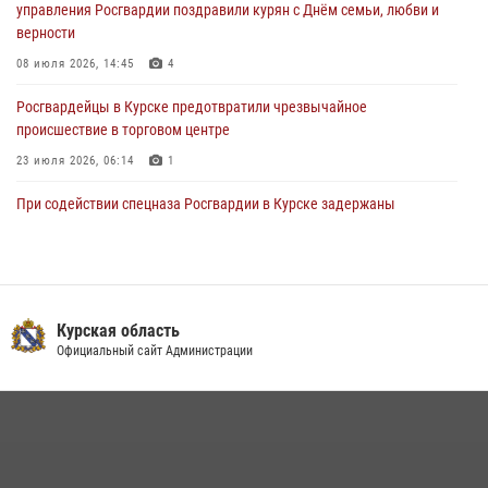
управления Росгвардии поздравили курян с Днём семьи, любви и
03 августа 2026, 09:46
верности
08 июля 2026, 14:45
4
Росгвардейцы в Курске предотвратили чрезвычайное
происшествие в торговом центре
23 июля 2026, 06:14
1
При содействии спецназа Росгвардии в Курске задержаны
подозреваемые в вымогательстве (Видео)
13 июля 2026, 11:37
1
В Управлении Росгвардии по Курской области подвели итоги
первого этапа фотоконкурса «В объективе Росгвардия»
Курская область
Официальный сайт Администрации
22 июля 2026, 12:38
2
Курские росгвардейцы эвакуировали жильцов многоэтажки после
атаки БПЛА
20 июля 2026, 08:00