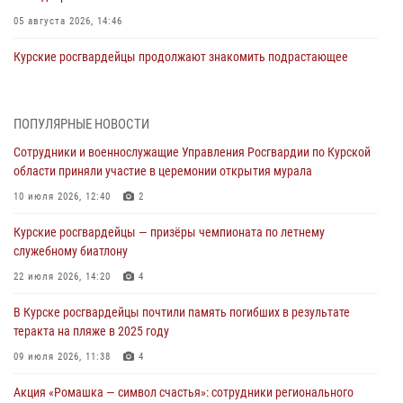
05 августа 2026, 14:46
Курские росгвардейцы продолжают знакомить подрастающее
поколение с особенностями службы
05 августа 2026, 12:45
6
ПОПУЛЯРНЫЕ НОВОСТИ
Росгвардейцы в Курске проверили работу ЧОП в детских
Сотрудники и военнослужащие Управления Росгвардии по Курской
оздоровительных лагерях
области приняли участие в церемонии открытия мурала
05 августа 2026, 09:51
2
10 июля 2026, 12:40
2
При содействии спецназа Росгвардии в Курске пресечена попытка
Курские росгвардейцы — призёры чемпионата по летнему
сбыта крупной партии наркотиков
служебному биатлону
04 августа 2026, 12:52
22 июля 2026, 14:20
4
За прошедшую неделю росгвардейцы Курской области проверили
В Курске росгвардейцы почтили память погибших в результате
85 владельцев оружия
теракта на пляже в 2025 году
04 августа 2026, 07:00
09 июля 2026, 11:38
4
В Курской области росгвардейцы за прошедшую неделю совершили
Акция «Ромашка — символ счастья»: сотрудники регионального
297 выездов по сигналу «тревога»