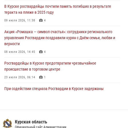
За прошедшую неделю росгвардейцы Курской области проверили
В Курске росгвардейцы почтили память погибших в результате
85 владельцев оружия
теракта на пляже в 2025 году
04 августа 2026, 07:00
09 июля 2026, 11:38
4
В Курской области росгвардейцы за прошедшую неделю совершили
Акция «Ромашка — символ счастья»: сотрудники регионального
297 выездов по сигналу «тревога»
управления Росгвардии поздравили курян с Днём семьи, любви и
03 августа 2026, 09:46
верности
08 июля 2026, 14:45
4
Росгвардейцы в Курске предотвратили чрезвычайное
происшествие в торговом центре
23 июля 2026, 06:14
1
При содействии спецназа Росгвардии в Курске задержаны
подозреваемые в вымогательстве (Видео)
13 июля 2026, 11:37
1
В Управлении Росгвардии по Курской области подвели итоги
первого этапа фотоконкурса «В объективе Росгвардия»
Курская область
Официальный сайт Администрации