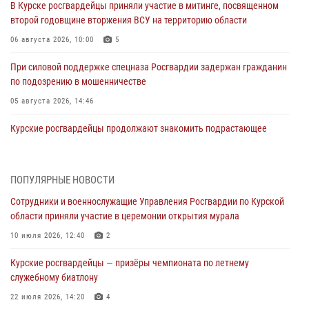
В Курске росгвардейцы приняли участие в митинге, посвященном
второй годовщине вторжения ВСУ на территорию области
06 августа 2026, 10:00
5
При силовой поддержке спецназа Росгвардии задержан гражданин
по подозрению в мошенничестве
05 августа 2026, 14:46
Курские росгвардейцы продолжают знакомить подрастающее
поколение с особенностями службы
05 августа 2026, 12:45
6
ПОПУЛЯРНЫЕ НОВОСТИ
Росгвардейцы в Курске проверили работу ЧОП в детских
Сотрудники и военнослужащие Управления Росгвардии по Курской
оздоровительных лагерях
области приняли участие в церемонии открытия мурала
05 августа 2026, 09:51
2
10 июля 2026, 12:40
2
При содействии спецназа Росгвардии в Курске пресечена попытка
Курские росгвардейцы — призёры чемпионата по летнему
сбыта крупной партии наркотиков
служебному биатлону
04 августа 2026, 12:52
22 июля 2026, 14:20
4