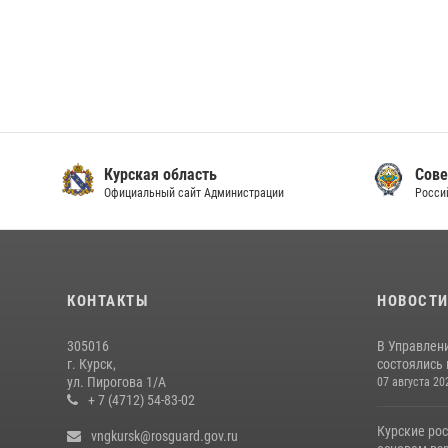
Курская область
Сове
Официальный сайт Администрации
Росси
КОНТАКТЫ
НОВОСТ
305016
В Управлени
г. Курск,
состоялись
ул. Пирогова 1/А
07 августа 20
+ 7 (4712) 54-83-02
Курские ро
vngkursk@rosguard.gov.ru