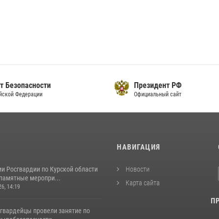
т Безопасности
Президент РФ
йской Федерации
Официальный сайт
И
НАВИГАЦИЯ
и Росгвардии по Курской области
Новости
 памятные меропри...
Карта сайта
26, 14:19
П
сгвардейцы провели занятие по