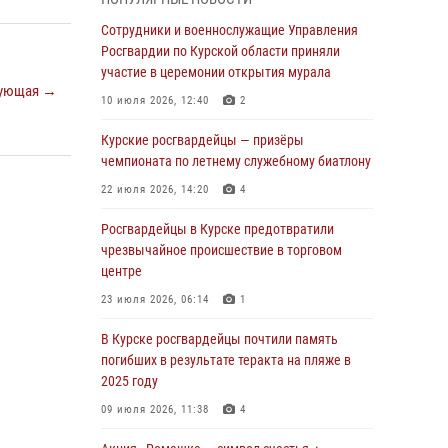
Курские росгвардейцы продолжают
Сотрудники и военнослужащие Управления
знакомить подрастающее поколение с
Росгвардии по Курской области приняли
особенностями службы
участие в церемонии открытия мурала
ующая →
05 августа 2026, 12:45
6
10 июля 2026, 12:40
2
Росгвардейцы в Курске проверили работу
Курские росгвардейцы — призёры
ЧОП в детских оздоровительных лагерях
чемпионата по летнему служебному биатлону
05 августа 2026, 09:51
2
22 июля 2026, 14:20
4
При содействии спецназа Росгвардии в
Росгвардейцы в Курске предотвратили
Курске пресечена попытка сбыта крупной
чрезвычайное происшествие в торговом
партии наркотиков
центре
04 августа 2026, 12:52
23 июля 2026, 06:14
1
За прошедшую неделю росгвардейцы
В Курске росгвардейцы почтили память
Курской области проверили 85 владельцев
погибших в результате теракта на пляже в
оружия
2025 году
04 августа 2026, 07:00
09 июля 2026, 11:38
4
В Курской области росгвардейцы за