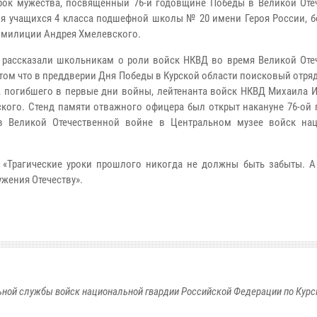
рок мужества, посвященный 76-й годовщине Победы в Великой Оте
ля учащихся 4 класса подшефной школы № 20 имени Героя России, 
 милиции Андрея Хмелевского.
 рассказали школьникам о роли войск НКВД во время Великой Оте
 том что в преддверии Дня Победы в Курской области поисковый отря
, погибшего в первые дни войны, лейтенанта войск НКВД Михаила 
кого. Стенд памяти отважного офицера был открыт накануне 76-ой
в Великой Отечественной войне в Центральном музее войск на
 «Трагические уроки прошлого никогда не должны быть забыты. А
жения Отечеству».
ной службы войск национальной гвардии Российской Федерации по Курс