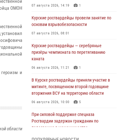
чественной
07 августа 2026, 14:19
1
бойца ОМОН
Курские росгвардейцы провели занятие по
основам взрывобезопасности
чественной
д установил
07 августа 2026, 08:01
Иосифовича
Курские росгвардейцы — серебряные
 годовщины
призёры чемпионата по перетягиванию
циональной
каната
06 августа 2026, 11:21
1
 героизм и
В Курске росгвардейцы приняли участие в
митинге, посвященном второй годовщине
вторжения ВСУ на территорию области
06 августа 2026, 10:00
5
При силовой поддержке спецназа
Росгвардии задержан гражданин по
подозрению в мошенничестве
кой области
05 августа 2026, 14:46
ПОПУЛЯРНЫЕ НОВОСТИ