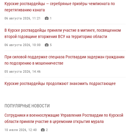
Курские росгвардейцы — серебряные призёры чемпионата по
перетягиванию каната
06 августа 2026, 11:21
1
В Курске росгвардейцы приняли участие в митинге, посвященном
второй годовщине вторжения ВСУ на территорию области
06 августа 2026, 10:00
5
При силовой поддержке спецназа Росгвардии задержан гражданин
по подозрению в мошенничестве
05 августа 2026, 14:46
Курские росгвардейцы продолжают знакомить подрастающее
поколение с особенностями службы
05 августа 2026, 12:45
6
ПОПУЛЯРНЫЕ НОВОСТИ
Росгвардейцы в Курске проверили работу ЧОП в детских
Сотрудники и военнослужащие Управления Росгвардии по Курской
оздоровительных лагерях
области приняли участие в церемонии открытия мурала
05 августа 2026, 09:51
2
10 июля 2026, 12:40
2