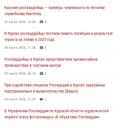
При содействии спецназа Росгвардии в Курске пресечена попытка
Курские росгвардейцы — призёры чемпионата по летнему
сбыта крупной партии наркотиков
служебному биатлону
04 августа 2026, 12:52
22 июля 2026, 14:20
4
За прошедшую неделю росгвардейцы Курской области проверили
В Курске росгвардейцы почтили память погибших в результате
85 владельцев оружия
теракта на пляже в 2025 году
04 августа 2026, 07:00
09 июля 2026, 11:38
4
В Курской области росгвардейцы за прошедшую неделю совершили
Росгвардейцы в Курске предотвратили чрезвычайное
297 выездов по сигналу «тревога»
происшествие в торговом центре
03 августа 2026, 09:46
23 июля 2026, 06:14
1
При содействии спецназа Росгвардии в Курске задержаны
подозреваемые в вымогательстве (Видео)
13 июля 2026, 11:37
1
В Управлении Росгвардии по Курской области подвели итоги
первого этапа фотоконкурса «В объективе Росгвардия»
22 июля 2026, 12:38
2