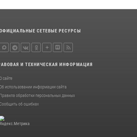
жильцов многоэтажки после атаки БПЛА
20 июля 2026, 08:00
Курские росгвардейцы приняли участие в
ОФИЦИАЛЬНЫЕ СЕТЕВЫЕ РЕСУРСЫ
благодарственном молебне в День Крещения
Руси
28 июля 2026, 13:17
4
РАВОВАЯ И ТЕХНИЧЕСКАЯ ИНФОРМАЦИЯ
О сайте
Об использовании информации сайта
Правила обработки персональных данных
Сообщить об ошибках