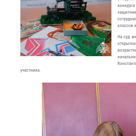
конкурс
защитник
сотрудни
классов и
На суд ж
открытк
возраст
начальн
Констан
участника.