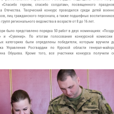
а «Спасибо героям, спасибо солдатам», посвященного праздн
а Отечества. Творческий конкурс проводился среди детей военн
ков, лиц гражданского персонала, а также подшефных воспитаннико
 групп регионального ведомства в возрасте от 8 до 16 лет.
юри было представлено порядка 50 работ в двух номинациях: «Позд
а» и «Сувенир». По итогам голосования конкурсной комиссии
ных категориях были определены победители, которым вручили 
ика Управления Росгвардии по Курской области генерал-майо
тина Обушева. Кроме того, все участники конкурса получили с