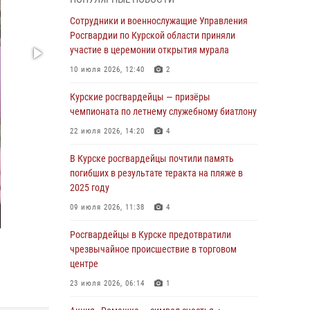
В Курской области росгвардейцы за
прошедшую неделю совершили 297 выездов
Сотрудники и военнослужащие Управления
по сигналу «тревога»
Росгвардии по Курской области приняли
участие в церемонии открытия мурала
03 августа 2026, 09:46
10 июля 2026, 12:40
2
За прошедшую неделю росгвардейцы
Курской области проверили более 90
Курские росгвардейцы — призёры
владельцев оружия
чемпионата по летнему служебному биатлону
30 июля 2026, 07:00
22 июля 2026, 14:20
4
Курские росгвардейцы приняли участие в
В Курске росгвардейцы почтили память
благодарственном молебне в День Крещения
погибших в результате теракта на пляже в
Руси
2025 году
28 июля 2026, 13:17
4
09 июля 2026, 11:38
4
Росгвардейцы в Курске почтили память
Росгвардейцы в Курске предотвратили
детей-жертв войны в Донбассе
чрезвычайное происшествие в торговом
центре
27 июля 2026, 16:11
1
23 июля 2026, 06:14
1
В Курской области росгвардейцы за
прошедшую неделю совершили более 270