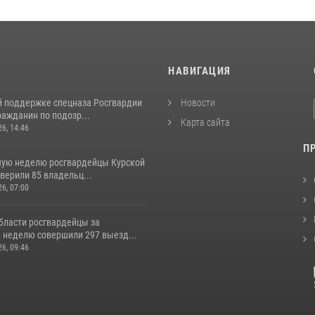
И
НАВИГАЦИЯ
й поддержке спецназа Росгвардии
Новости
ажданин по подозр...
Карта сайта
26, 14:46
П
ую неделю росгвардейцы Курской
верили 85 владельц...
26, 07:00
бласти росгвардейцы за
неделю совершили 297 выезд...
26, 09:46