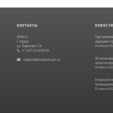
КОНТАКТЫ
НОВОСТ
305016
При силово
г. Курск,
задержан гр
ул. Пирогова 1/А
05 августа 20
+ 7 (4712) 54-83-02
За прошедш
vngkursk@rosguard.gov.ru
области про
04 августа 20
В Курской о
прошедшую 
03 августа 20