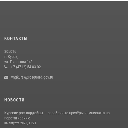
Курские росгвардейцы эвакуировали жильцов многоэтажки после
атаки БПЛА
20 июля 2026, 08:00
Курские росгвардейцы приняли участие в благодарственном
молебне в День Крещения Руси
КОНТАКТЫ
28 июля 2026, 13:17
4
305016
Центральный округ Росгвардии отмечает 105-летие
г. Курск,
ул. Пирогова 1/А
15 июля 2026, 10:00
+ 7 (4712) 54-83-02
vngkursk@rosguard.gov.ru
НОВОСТИ
Курские росгвардейцы — серебряные призёры чемпионата по
перетягиванию...
06 августа 2026, 11:21