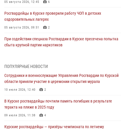
05 августа 2026, 12:45
6
Росгвардейцы в Курске проверили работу ЧОП в детских
оздоровительных лагерях
05 августа 2026, 09:51
2
При содействии спецназа Росгвардии в Курске пресечена попытка
сбыта крупной партии наркотиков
04 августа 2026, 12:52
За прошедшую неделю росгвардейцы Курской области проверили
ПОПУЛЯРНЫЕ НОВОСТИ
85 владельцев оружия
Сотрудники и военнослужащие Управления Росгвардии по Курской
04 августа 2026, 07:00
области приняли участие в церемонии открытия мурала
В Курской области росгвардейцы за прошедшую неделю совершили
10 июля 2026, 12:40
2
297 выездов по сигналу «тревога»
В Курске росгвардейцы почтили память погибших в результате
03 августа 2026, 09:46
теракта на пляже в 2025 году
За прошедшую неделю росгвардейцы Курской области проверили
09 июля 2026, 11:38
4
более 90 владельцев оружия
Курские росгвардейцы — призёры чемпионата по летнему