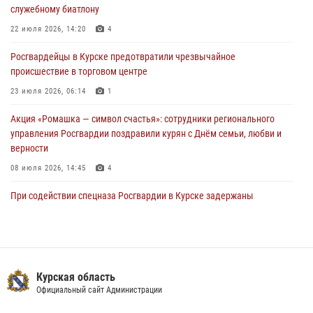
30 июля 2026, 07:00
служебному биатлону
Курские росгвардейцы приняли участие в благодарственном
22 июля 2026, 14:20
4
молебне в День Крещения Руси
Росгвардейцы в Курске предотвратили чрезвычайное
28 июля 2026, 13:17
4
происшествие в торговом центре
23 июля 2026, 06:14
1
Акция «Ромашка — символ счастья»: сотрудники регионального
управления Росгвардии поздравили курян с Днём семьи, любви и
верности
08 июля 2026, 14:45
4
При содействии спецназа Росгвардии в Курске задержаны
подозреваемые в вымогательстве (Видео)
13 июля 2026, 11:37
1
В Управлении Росгвардии по Курской области подвели итоги
первого этапа фотоконкурса «В объективе Росгвардия»
Курская область
Официальный сайт Администрации
22 июля 2026, 12:38
2