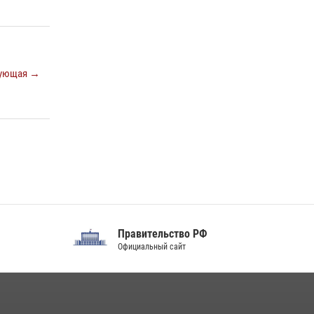
благодарственном молебне в День Крещения
Руси
28 июля 2026, 13:17
4
Центральный округ Росгвардии отмечает
ующая →
105-летие
15 июля 2026, 10:00
Правительство РФ
Официальный сайт