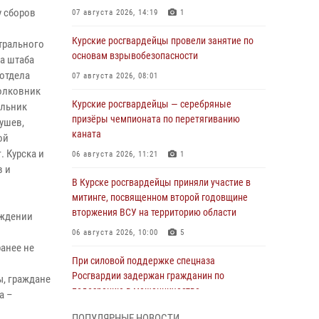
 сборов
07 августа 2026, 14:19
1
Курские росгвардейцы провели занятие по
трального
основам взрывобезопасности
а штаба
 отдела
07 августа 2026, 08:01
олковник
Курские росгвардейцы — серебряные
альник
призёры чемпионата по перетягиванию
ушев,
каната
ой
 Курска и
06 августа 2026, 11:21
1
в и
В Курске росгвардейцы приняли участие в
митинге, посвященном второй годовщине
вторжения ВСУ на территорию области
ождении
06 августа 2026, 10:00
5
анее не
При силовой поддержке спецназа
Росгвардии задержан гражданин по
ы, граждане
подозрению в мошенничестве
а –
05 августа 2026, 14:46
ПОПУЛЯРНЫЕ НОВОСТИ