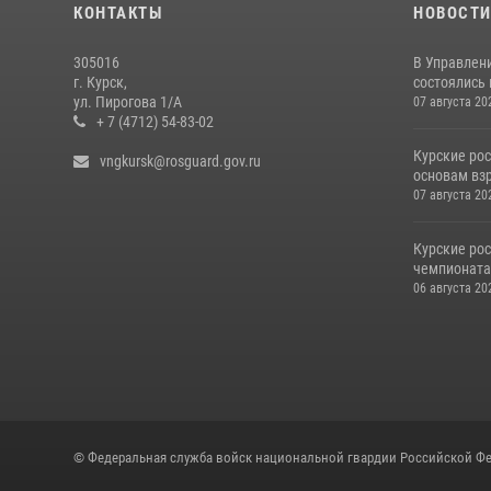
КОНТАКТЫ
НОВОСТ
305016
В Управлени
г. Курск,
состоялись
ул. Пирогова 1/А
07 августа 20
+ 7 (4712) 54-83-02
Курские ро
vngkursk@rosguard.gov.ru
основам вз
07 августа 20
Курские ро
чемпионата
06 августа 20
© Федеральная служба войск национальной гвардии Российской Фе