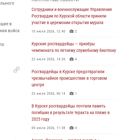
ального
Курские росгвардейцы продолжают
Сотрудники и военнослужащие Управления
знакомить подрастающее поколение с
Росгвардии по Курской области приняли
особенностями службы
участие в церемонии открытия мурала
ющие в
ения войск
05 августа 2026, 12:45
6
10 июля 2026, 12:40
2
Росгвардейцы в Курске проверили работу
Курские росгвардейцы — призёры
по
ЧОП в детских оздоровительных лагерях
чемпионата по летнему служебному биатлону
05 августа 2026, 09:51
2
22 июля 2026, 14:20
4
При содействии спецназа Росгвардии в
Росгвардейцы в Курске предотвратили
Курске пресечена попытка сбыта крупной
чрезвычайное происшествие в торговом
партии наркотиков
центре
04 августа 2026, 12:52
23 июля 2026, 06:14
1
За прошедшую неделю росгвардейцы
В Курске росгвардейцы почтили память
Курской области проверили 85 владельцев
погибших в результате теракта на пляже в
оружия
2025 году
04 августа 2026, 07:00
09 июля 2026, 11:38
4
В Курской области росгвардейцы за