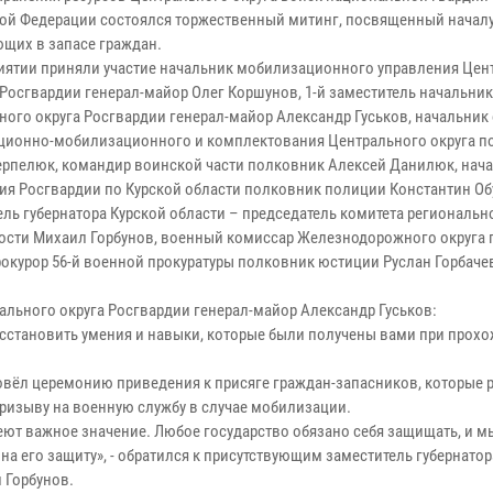
ой Федерации состоялся торжественный митинг, посвященный началу
щих в запасе граждан.
иятии приняли участие начальник мобилизационного управления Цен
 Росгвардии генерал-майор Олег Коршунов, 1-й заместитель начальник
ного округа Росгвардии генерал-майор Александр Гуськов, начальник
ционно-мобилизационного и комплектования Центрального округа п
ерпелюк, командир воинской части полковник Алексей Данилюк, нач
ия Росгвардии по Курской области полковник полиции Константин Об
ель губернатора Курской области – председатель комитета региональн
ости Михаил Горбунов, военный комиссар Железнодорожного округа г.
окурор 56-й военной прокуратуры полковник юстиции Руслан Горбаче
ального округа Росгвардии генерал-майор Александр Гуськов:
сстановить умения и навыки, которые были получены вами при прох
вёл церемонию приведения к присяге граждан-запасников, которые р
ризыву на военную службу в случае мобилизации.
т важное значение. Любое государство обязано себя защищать, и м
а его защиту», - обратился к присутствующим заместитель губернатор
 Горбунов.