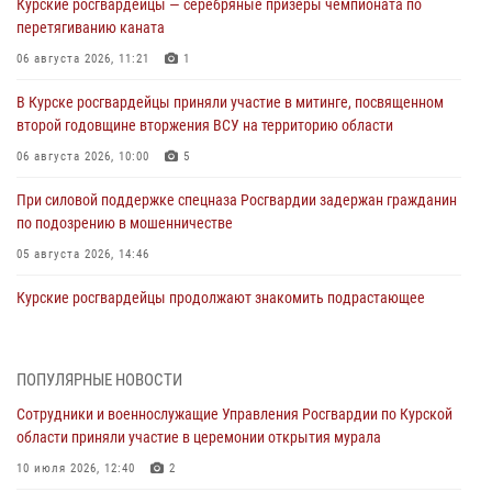
Курские росгвардейцы — серебряные призёры чемпионата по
перетягиванию каната
06 августа 2026, 11:21
1
В Курске росгвардейцы приняли участие в митинге, посвященном
второй годовщине вторжения ВСУ на территорию области
06 августа 2026, 10:00
5
При силовой поддержке спецназа Росгвардии задержан гражданин
по подозрению в мошенничестве
05 августа 2026, 14:46
Курские росгвардейцы продолжают знакомить подрастающее
поколение с особенностями службы
05 августа 2026, 12:45
6
ПОПУЛЯРНЫЕ НОВОСТИ
Росгвардейцы в Курске проверили работу ЧОП в детских
Сотрудники и военнослужащие Управления Росгвардии по Курской
оздоровительных лагерях
области приняли участие в церемонии открытия мурала
05 августа 2026, 09:51
2
10 июля 2026, 12:40
2