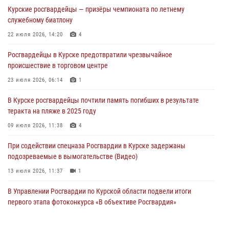
При содействии спецназа Росгвардии в Курске пресечена попытка
Курские росгвардейцы — призёры чемпионата по летнему
сбыта крупной партии наркотиков
служебному биатлону
04 августа 2026, 12:52
22 июля 2026, 14:20
4
За прошедшую неделю росгвардейцы Курской области проверили
Росгвардейцы в Курске предотвратили чрезвычайное
85 владельцев оружия
происшествие в торговом центре
04 августа 2026, 07:00
23 июля 2026, 06:14
1
В Курской области росгвардейцы за прошедшую неделю совершили
В Курске росгвардейцы почтили память погибших в результате
297 выездов по сигналу «тревога»
теракта на пляже в 2025 году
03 августа 2026, 09:46
09 июля 2026, 11:38
4
При содействии спецназа Росгвардии в Курске задержаны
подозреваемые в вымогательстве (Видео)
13 июля 2026, 11:37
1
В Управлении Росгвардии по Курской области подвели итоги
первого этапа фотоконкурса «В объективе Росгвардия»
22 июля 2026, 12:38
2