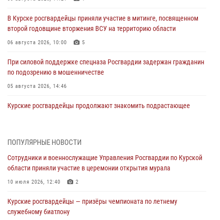
В Курске росгвардейцы приняли участие в митинге, посвященном
второй годовщине вторжения ВСУ на территорию области
06 августа 2026, 10:00
5
При силовой поддержке спецназа Росгвардии задержан гражданин
по подозрению в мошенничестве
05 августа 2026, 14:46
Курские росгвардейцы продолжают знакомить подрастающее
поколение с особенностями службы
05 августа 2026, 12:45
6
ПОПУЛЯРНЫЕ НОВОСТИ
Росгвардейцы в Курске проверили работу ЧОП в детских
Сотрудники и военнослужащие Управления Росгвардии по Курской
оздоровительных лагерях
области приняли участие в церемонии открытия мурала
05 августа 2026, 09:51
2
10 июля 2026, 12:40
2
При содействии спецназа Росгвардии в Курске пресечена попытка
Курские росгвардейцы — призёры чемпионата по летнему
сбыта крупной партии наркотиков
служебному биатлону
04 августа 2026, 12:52