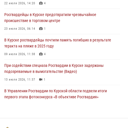
22 июля 2026, 14:20
4
За прошедшую неделю росгвардейцы Курской области проверили
Росгвардейцы в Курске предотвратили чрезвычайное
85 владельцев оружия
происшествие в торговом центре
04 августа 2026, 07:00
23 июля 2026, 06:14
1
В Курской области росгвардейцы за прошедшую неделю совершили
В Курске росгвардейцы почтили память погибших в результате
297 выездов по сигналу «тревога»
теракта на пляже в 2025 году
03 августа 2026, 09:46
09 июля 2026, 11:38
4
При содействии спецназа Росгвардии в Курске задержаны
подозреваемые в вымогательстве (Видео)
13 июля 2026, 11:37
1
В Управлении Росгвардии по Курской области подвели итоги
первого этапа фотоконкурса «В объективе Росгвардия»
22 июля 2026, 12:38
2
Курские росгвардейцы эвакуировали жильцов многоэтажки после
атаки БПЛА