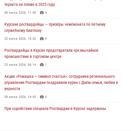
03 августа 2026, 09:46
теракта на пляже в 2025 году
За прошедшую неделю росгвардейцы Курской области проверили
09 июля 2026, 11:38
4
более 90 владельцев оружия
Курские росгвардейцы — призёры чемпионата по летнему
30 июля 2026, 07:00
служебному биатлону
Курские росгвардейцы приняли участие в благодарственном
22 июля 2026, 14:20
4
молебне в День Крещения Руси
Росгвардейцы в Курске предотвратили чрезвычайное
28 июля 2026, 13:17
4
происшествие в торговом центре
23 июля 2026, 06:14
1
Акция «Ромашка — символ счастья»: сотрудники регионального
управления Росгвардии поздравили курян с Днём семьи, любви и
верности
08 июля 2026, 14:45
4
При содействии спецназа Росгвардии в Курске задержаны
подозреваемые в вымогательстве (Видео)
13 июля 2026, 11:37
1