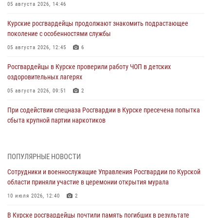
05 августа 2026, 14:46
Курские росгвардейцы продолжают знакомить подрастающее
поколение с особенностями службы
05 августа 2026, 12:45
6
Росгвардейцы в Курске проверили работу ЧОП в детских
оздоровительных лагерях
05 августа 2026, 09:51
2
При содействии спецназа Росгвардии в Курске пресечена попытка
сбыта крупной партии наркотиков
04 августа 2026, 12:52
За прошедшую неделю росгвардейцы Курской области проверили
ПОПУЛЯРНЫЕ НОВОСТИ
85 владельцев оружия
Сотрудники и военнослужащие Управления Росгвардии по Курской
04 августа 2026, 07:00
области приняли участие в церемонии открытия мурала
В Курской области росгвардейцы за прошедшую неделю совершили
10 июля 2026, 12:40
2
297 выездов по сигналу «тревога»
В Курске росгвардейцы почтили память погибших в результате