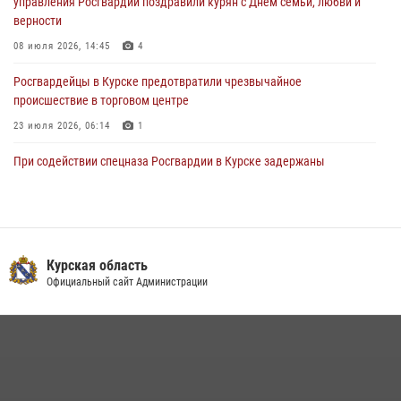
управления Росгвардии поздравили курян с Днём семьи, любви и
03 августа 2026, 09:46
верности
08 июля 2026, 14:45
4
Росгвардейцы в Курске предотвратили чрезвычайное
происшествие в торговом центре
23 июля 2026, 06:14
1
При содействии спецназа Росгвардии в Курске задержаны
подозреваемые в вымогательстве (Видео)
13 июля 2026, 11:37
1
В Управлении Росгвардии по Курской области подвели итоги
первого этапа фотоконкурса «В объективе Росгвардия»
Курская область
Официальный сайт Администрации
22 июля 2026, 12:38
2
Курские росгвардейцы эвакуировали жильцов многоэтажки после
атаки БПЛА
20 июля 2026, 08:00
Курские росгвардейцы приняли участие в благодарственном