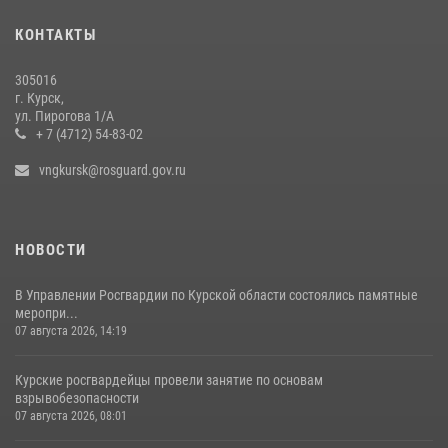
молебне в День Крещения Руси
КОНТАКТЫ
28 июля 2026, 13:17
4
305016
Центральный округ Росгвардии отмечает 105-летие
г. Курск,
ул. Пирогова 1/А
15 июля 2026, 10:00
+ 7 (4712) 54-83-02
vngkursk@rosguard.gov.ru
НОВОСТИ
В Управлении Росгвардии по Курской области состоялись памятные
меропри...
07 августа 2026, 14:19
Курские росгвардейцы провели занятие по основам
взрывобезопасности
07 августа 2026, 08:01