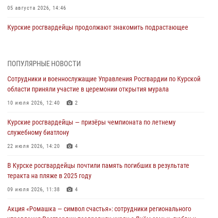
05 августа 2026, 14:46
Курские росгвардейцы продолжают знакомить подрастающее
поколение с особенностями службы
05 августа 2026, 12:45
6
ПОПУЛЯРНЫЕ НОВОСТИ
Росгвардейцы в Курске проверили работу ЧОП в детских
Сотрудники и военнослужащие Управления Росгвардии по Курской
оздоровительных лагерях
области приняли участие в церемонии открытия мурала
05 августа 2026, 09:51
2
10 июля 2026, 12:40
2
При содействии спецназа Росгвардии в Курске пресечена попытка
Курские росгвардейцы — призёры чемпионата по летнему
сбыта крупной партии наркотиков
служебному биатлону
04 августа 2026, 12:52
22 июля 2026, 14:20
4
За прошедшую неделю росгвардейцы Курской области проверили
В Курске росгвардейцы почтили память погибших в результате
85 владельцев оружия
теракта на пляже в 2025 году
04 августа 2026, 07:00
09 июля 2026, 11:38
4
В Курской области росгвардейцы за прошедшую неделю совершили
Акция «Ромашка — символ счастья»: сотрудники регионального
297 выездов по сигналу «тревога»