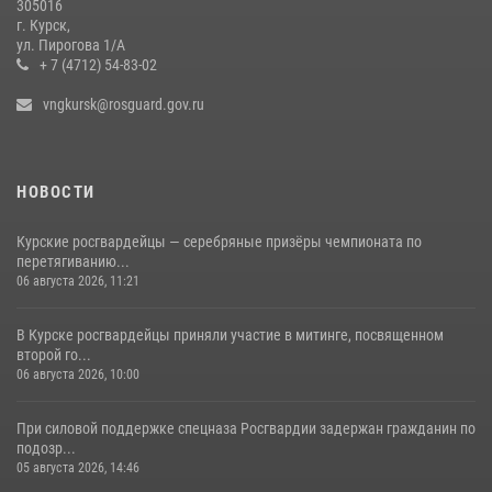
305016
Центральный округ Росгвардии отмечает 105-летие
г. Курск,
ул. Пирогова 1/А
15 июля 2026, 10:00
+ 7 (4712) 54-83-02
vngkursk@rosguard.gov.ru
НОВОСТИ
Курские росгвардейцы — серебряные призёры чемпионата по
перетягиванию...
06 августа 2026, 11:21
В Курске росгвардейцы приняли участие в митинге, посвященном
второй го...
06 августа 2026, 10:00
При силовой поддержке спецназа Росгвардии задержан гражданин по
подозр...
05 августа 2026, 14:46