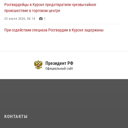
Росгвардейцы в Курске предотвратили чрезвычайное
происшествие в торговом центре
23 июля 2026, 06:14
1
При содействии спецназа Росгвардии в Курске задержаны
подозреваемые в вымогательстве (Видео)
13 июля 2026, 11:37
1
В Управлении Росгвардии по Курской области подвели итоги
первого этапа фотоконкурса «В объективе Росгвардия»
Президент РФ
Официальный сайт
22 июля 2026, 12:38
2
Курские росгвардейцы эвакуировали жильцов многоэтажки после
атаки БПЛА
20 июля 2026, 08:00
Курские росгвардейцы приняли участие в благодарственном
молебне в День Крещения Руси
КОНТАКТЫ
28 июля 2026, 13:17
4