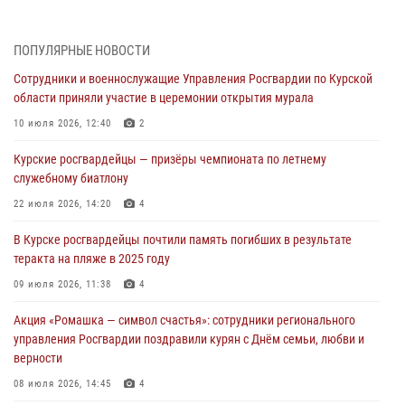
04 августа 2026, 12:52
За прошедшую неделю росгвардейцы Курской области проверили
ПОПУЛЯРНЫЕ НОВОСТИ
85 владельцев оружия
Сотрудники и военнослужащие Управления Росгвардии по Курской
04 августа 2026, 07:00
области приняли участие в церемонии открытия мурала
В Курской области росгвардейцы за прошедшую неделю совершили
10 июля 2026, 12:40
2
297 выездов по сигналу «тревога»
Курские росгвардейцы — призёры чемпионата по летнему
03 августа 2026, 09:46
служебному биатлону
За прошедшую неделю росгвардейцы Курской области проверили
22 июля 2026, 14:20
4
более 90 владельцев оружия
В Курске росгвардейцы почтили память погибших в результате
30 июля 2026, 07:00
теракта на пляже в 2025 году
Курские росгвардейцы приняли участие в благодарственном
09 июля 2026, 11:38
4
молебне в День Крещения Руси
Акция «Ромашка — символ счастья»: сотрудники регионального
28 июля 2026, 13:17
4
управления Росгвардии поздравили курян с Днём семьи, любви и
верности
08 июля 2026, 14:45
4