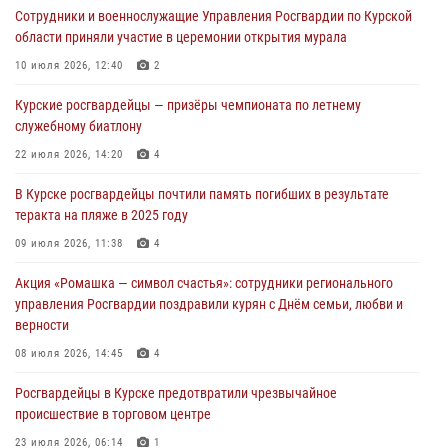
Сотрудники и военнослужащие Управления Росгвардии по Курской
оздоровительных лагерях
области приняли участие в церемонии открытия мурала
05 августа 2026, 09:51
2
10 июля 2026, 12:40
2
При содействии спецназа Росгвардии в Курске пресечена попытка
Курские росгвардейцы — призёры чемпионата по летнему
сбыта крупной партии наркотиков
служебному биатлону
04 августа 2026, 12:52
22 июля 2026, 14:20
4
За прошедшую неделю росгвардейцы Курской области проверили
В Курске росгвардейцы почтили память погибших в результате
85 владельцев оружия
теракта на пляже в 2025 году
04 августа 2026, 07:00
09 июля 2026, 11:38
4
В Курской области росгвардейцы за прошедшую неделю совершили
Акция «Ромашка — символ счастья»: сотрудники регионального
297 выездов по сигналу «тревога»
управления Росгвардии поздравили курян с Днём семьи, любви и
03 августа 2026, 09:46
верности
08 июля 2026, 14:45
4
Росгвардейцы в Курске предотвратили чрезвычайное
происшествие в торговом центре
23 июля 2026, 06:14
1