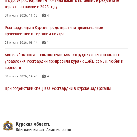
В Курске росгвардейцы почтили память погибших в результате
85 владельцев оружия
теракта на пляже в 2025 году
04 августа 2026, 07:00
09 июля 2026, 11:38
4
В Курской области росгвардейцы за прошедшую неделю совершили
Росгвардейцы в Курске предотвратили чрезвычайное
297 выездов по сигналу «тревога»
происшествие в торговом центре
03 августа 2026, 09:46
23 июля 2026, 06:14
1
Акция «Ромашка — символ счастья»: сотрудники регионального
управления Росгвардии поздравили курян с Днём семьи, любви и
верности
08 июля 2026, 14:45
4
При содействии спецназа Росгвардии в Курске задержаны
подозреваемые в вымогательстве (Видео)
13 июля 2026, 11:37
1
В Управлении Росгвардии по Курской области подвели итоги
первого этапа фотоконкурса «В объективе Росгвардия»
Курская область
Официальный сайт Администрации
22 июля 2026, 12:38
2