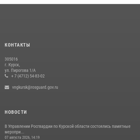
Курские росгвардейцы эвакуировали жильцов многоэтажки после
атаки БПЛА
20 июля 2026, 08:00
Курские росгвардейцы приняли участие в благодарственном
молебне в День Крещения Руси
КОНТАКТЫ
28 июля 2026, 13:17
4
305016
Центральный округ Росгвардии отмечает 105-летие
г. Курск,
ул. Пирогова 1/А
15 июля 2026, 10:00
+ 7 (4712) 54-83-02
vngkursk@rosguard.gov.ru
НОВОСТИ
В Управлении Росгвардии по Курской области состоялись памятные
меропри...
07 августа 2026, 14:19