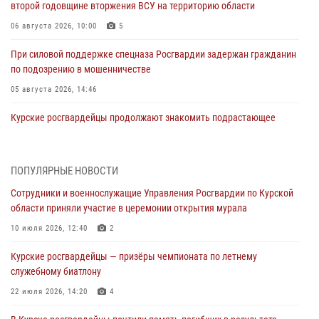
второй годовщине вторжения ВСУ на территорию области
06 августа 2026, 10:00
5
При силовой поддержке спецназа Росгвардии задержан гражданин
по подозрению в мошенничестве
05 августа 2026, 14:46
Курские росгвардейцы продолжают знакомить подрастающее
поколение с особенностями службы
05 августа 2026, 12:45
6
ПОПУЛЯРНЫЕ НОВОСТИ
Росгвардейцы в Курске проверили работу ЧОП в детских
Сотрудники и военнослужащие Управления Росгвардии по Курской
оздоровительных лагерях
области приняли участие в церемонии открытия мурала
05 августа 2026, 09:51
2
10 июля 2026, 12:40
2
При содействии спецназа Росгвардии в Курске пресечена попытка
Курские росгвардейцы — призёры чемпионата по летнему
сбыта крупной партии наркотиков
служебному биатлону
04 августа 2026, 12:52
22 июля 2026, 14:20
4
За прошедшую неделю росгвардейцы Курской области проверили