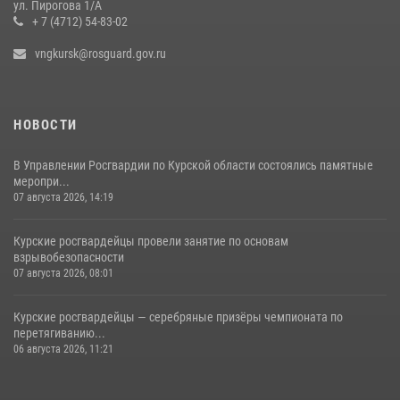
ул. Пирогова 1/А
15 июля 2026, 10:00
+ 7 (4712) 54-83-02
vngkursk@rosguard.gov.ru
НОВОСТИ
В Управлении Росгвардии по Курской области состоялись памятные
меропри...
07 августа 2026, 14:19
Курские росгвардейцы провели занятие по основам
взрывобезопасности
07 августа 2026, 08:01
Курские росгвардейцы — серебряные призёры чемпионата по
перетягиванию...
06 августа 2026, 11:21