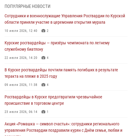
ПОПУЛЯРНЫЕ НОВОСТИ
Росгвардейцы в Курске проверили работу ЧОП в детских
Сотрудники и военнослужащие Управления Росгвардии по Курской
оздоровительных лагерях
области приняли участие в церемонии открытия мурала
05 августа 2026, 09:51
2
10 июля 2026, 12:40
2
При содействии спецназа Росгвардии в Курске пресечена попытка
Курские росгвардейцы — призёры чемпионата по летнему
сбыта крупной партии наркотиков
служебному биатлону
04 августа 2026, 12:52
22 июля 2026, 14:20
4
За прошедшую неделю росгвардейцы Курской области проверили
В Курске росгвардейцы почтили память погибших в результате
85 владельцев оружия
теракта на пляже в 2025 году
04 августа 2026, 07:00
09 июля 2026, 11:38
4
В Курской области росгвардейцы за прошедшую неделю совершили
Росгвардейцы в Курске предотвратили чрезвычайное
297 выездов по сигналу «тревога»
происшествие в торговом центре
03 августа 2026, 09:46
23 июля 2026, 06:14
1
Акция «Ромашка — символ счастья»: сотрудники регионального
управления Росгвардии поздравили курян с Днём семьи, любви и