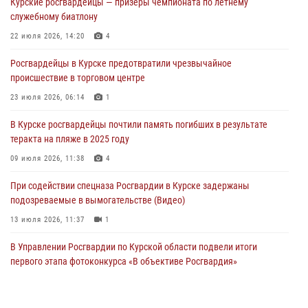
Курские росгвардейцы — призёры чемпионата по летнему
сбыта крупной партии наркотиков
служебному биатлону
04 августа 2026, 12:52
22 июля 2026, 14:20
4
За прошедшую неделю росгвардейцы Курской области проверили
Росгвардейцы в Курске предотвратили чрезвычайное
85 владельцев оружия
происшествие в торговом центре
04 августа 2026, 07:00
23 июля 2026, 06:14
1
В Курской области росгвардейцы за прошедшую неделю совершили
В Курске росгвардейцы почтили память погибших в результате
297 выездов по сигналу «тревога»
теракта на пляже в 2025 году
03 августа 2026, 09:46
09 июля 2026, 11:38
4
При содействии спецназа Росгвардии в Курске задержаны
подозреваемые в вымогательстве (Видео)
13 июля 2026, 11:37
1
В Управлении Росгвардии по Курской области подвели итоги
первого этапа фотоконкурса «В объективе Росгвардия»
22 июля 2026, 12:38
2
Курские росгвардейцы эвакуировали жильцов многоэтажки после