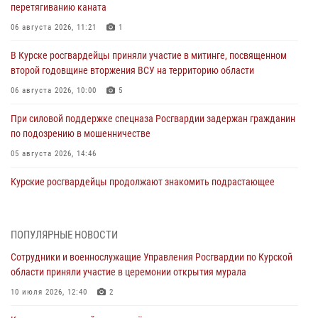
перетягиванию каната
06 августа 2026, 11:21
1
В Курске росгвардейцы приняли участие в митинге, посвященном
второй годовщине вторжения ВСУ на территорию области
06 августа 2026, 10:00
5
При силовой поддержке спецназа Росгвардии задержан гражданин
по подозрению в мошенничестве
05 августа 2026, 14:46
Курские росгвардейцы продолжают знакомить подрастающее
поколение с особенностями службы
05 августа 2026, 12:45
6
ПОПУЛЯРНЫЕ НОВОСТИ
Росгвардейцы в Курске проверили работу ЧОП в детских
Сотрудники и военнослужащие Управления Росгвардии по Курской
оздоровительных лагерях
области приняли участие в церемонии открытия мурала
05 августа 2026, 09:51
2
10 июля 2026, 12:40
2
При содействии спецназа Росгвардии в Курске пресечена попытка