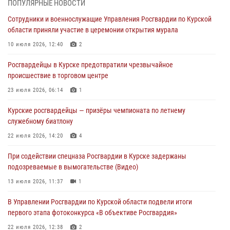
ПОПУЛЯРНЫЕ НОВОСТИ
Росгвардейцы в Курске проверили работу ЧОП в детских
Сотрудники и военнослужащие Управления Росгвардии по Курской
оздоровительных лагерях
области приняли участие в церемонии открытия мурала
05 августа 2026, 09:51
2
10 июля 2026, 12:40
2
При содействии спецназа Росгвардии в Курске пресечена попытка
Росгвардейцы в Курске предотвратили чрезвычайное
сбыта крупной партии наркотиков
происшествие в торговом центре
04 августа 2026, 12:52
23 июля 2026, 06:14
1
За прошедшую неделю росгвардейцы Курской области проверили
Курские росгвардейцы — призёры чемпионата по летнему
85 владельцев оружия
служебному биатлону
04 августа 2026, 07:00
22 июля 2026, 14:20
4
В Курской области росгвардейцы за прошедшую неделю совершили
При содействии спецназа Росгвардии в Курске задержаны
297 выездов по сигналу «тревога»
подозреваемые в вымогательстве (Видео)
03 августа 2026, 09:46
13 июля 2026, 11:37
1
В Управлении Росгвардии по Курской области подвели итоги
первого этапа фотоконкурса «В объективе Росгвардия»
22 июля 2026, 12:38
2