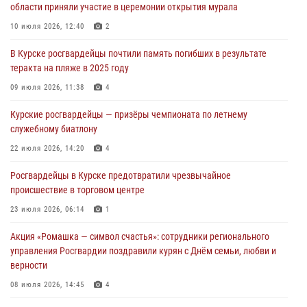
04 августа 2026, 07:00
области приняли участие в церемонии открытия мурала
В Курской области росгвардейцы за прошедшую неделю совершили
10 июля 2026, 12:40
2
297 выездов по сигналу «тревога»
В Курске росгвардейцы почтили память погибших в результате
03 августа 2026, 09:46
теракта на пляже в 2025 году
За прошедшую неделю росгвардейцы Курской области проверили
09 июля 2026, 11:38
4
более 90 владельцев оружия
Курские росгвардейцы — призёры чемпионата по летнему
30 июля 2026, 07:00
служебному биатлону
Курские росгвардейцы приняли участие в благодарственном
22 июля 2026, 14:20
4
молебне в День Крещения Руси
Росгвардейцы в Курске предотвратили чрезвычайное
28 июля 2026, 13:17
4
происшествие в торговом центре
23 июля 2026, 06:14
1
Акция «Ромашка — символ счастья»: сотрудники регионального
управления Росгвардии поздравили курян с Днём семьи, любви и
верности
08 июля 2026, 14:45
4