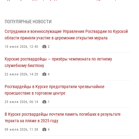
поколение с особенностями службы
05 августа 2026, 12:45
6
ПОПУЛЯРНЫЕ НОВОСТИ
Росгвардейцы в Курске проверили работу ЧОП в детских
Сотрудники и военнослужащие Управления Росгвардии по Курской
оздоровительных лагерях
области приняли участие в церемонии открытия мурала
05 августа 2026, 09:51
2
10 июля 2026, 12:40
2
При содействии спецназа Росгвардии в Курске пресечена попытка
Курские росгвардейцы — призёры чемпионата по летнему
сбыта крупной партии наркотиков
служебному биатлону
04 августа 2026, 12:52
22 июля 2026, 14:20
4
За прошедшую неделю росгвардейцы Курской области проверили
Росгвардейцы в Курске предотвратили чрезвычайное
85 владельцев оружия
происшествие в торговом центре
04 августа 2026, 07:00
23 июля 2026, 06:14
1
В Курской области росгвардейцы за прошедшую неделю совершили
В Курске росгвардейцы почтили память погибших в результате
297 выездов по сигналу «тревога»
теракта на пляже в 2025 году
03 августа 2026, 09:46
09 июля 2026, 11:38
4