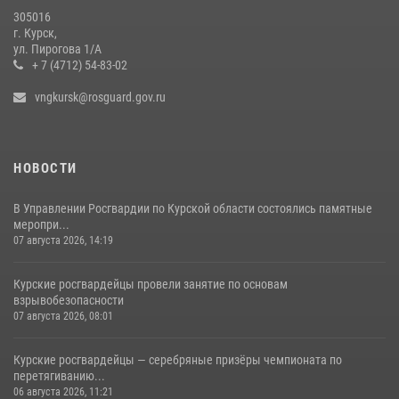
54 владельца оружия
305016
09 июля 2026, 11:04
г. Курск,
ул. Пирогова 1/А
+ 7 (4712) 54-83-02
vngkursk@rosguard.gov.ru
НОВОСТИ
В Управлении Росгвардии по Курской области состоялись памятные
меропри...
07 августа 2026, 14:19
Курские росгвардейцы провели занятие по основам
взрывобезопасности
07 августа 2026, 08:01
Курские росгвардейцы — серебряные призёры чемпионата по
перетягиванию...
06 августа 2026, 11:21