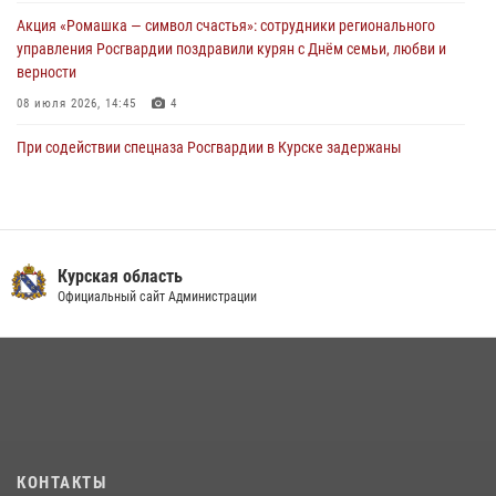
Акция «Ромашка — символ счастья»: сотрудники регионального
управления Росгвардии поздравили курян с Днём семьи, любви и
верности
08 июля 2026, 14:45
4
При содействии спецназа Росгвардии в Курске задержаны
подозреваемые в вымогательстве (Видео)
13 июля 2026, 11:37
1
В Управлении Росгвардии по Курской области подвели итоги
первого этапа фотоконкурса «В объективе Росгвардия»
Курская область
Официальный сайт Администрации
22 июля 2026, 12:38
2
Курские росгвардейцы эвакуировали жильцов многоэтажки после
атаки БПЛА
20 июля 2026, 08:00
Курские росгвардейцы приняли участие в благодарственном
молебне в День Крещения Руси
КОНТАКТЫ