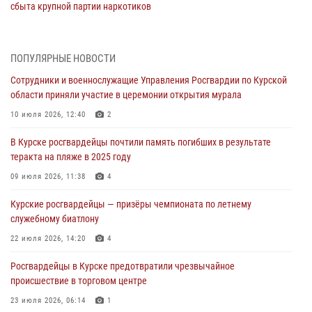
сбыта крупной партии наркотиков
04 августа 2026, 12:52
За прошедшую неделю росгвардейцы Курской области проверили
ПОПУЛЯРНЫЕ НОВОСТИ
85 владельцев оружия
Сотрудники и военнослужащие Управления Росгвардии по Курской
04 августа 2026, 07:00
области приняли участие в церемонии открытия мурала
В Курской области росгвардейцы за прошедшую неделю совершили
10 июля 2026, 12:40
2
297 выездов по сигналу «тревога»
В Курске росгвардейцы почтили память погибших в результате
03 августа 2026, 09:46
теракта на пляже в 2025 году
За прошедшую неделю росгвардейцы Курской области проверили
09 июля 2026, 11:38
4
более 90 владельцев оружия
Курские росгвардейцы — призёры чемпионата по летнему
30 июля 2026, 07:00
служебному биатлону
Курские росгвардейцы приняли участие в благодарственном
22 июля 2026, 14:20
4
молебне в День Крещения Руси
Росгвардейцы в Курске предотвратили чрезвычайное
28 июля 2026, 13:17
4
происшествие в торговом центре
23 июля 2026, 06:14
1