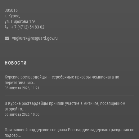
28 июля 2026, 13:17
4
305016
Центральный округ Росгвардии отмечает 105-летие
г. Курск,
ул. Пирогова 1/А
15 июля 2026, 10:00
+ 7 (4712) 54-83-02
vngkursk@rosguard.gov.ru
НОВОСТИ
Курские росгвардейцы — серебряные призёры чемпионата по
перетягиванию...
06 августа 2026, 11:21
В Курске росгвардейцы приняли участие в митинге, посвященном
второй го...
06 августа 2026, 10:00
При силовой поддержке спецназа Росгвардии задержан гражданин по
подозр...