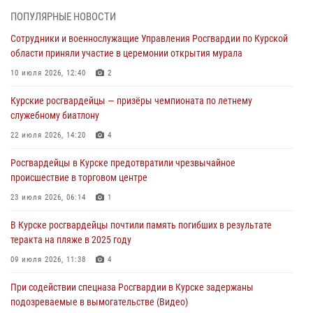
ПОПУЛЯРНЫЕ НОВОСТИ
Росгвардейцы в Курске проверили работу ЧОП в детских
Сотрудники и военнослужащие Управления Росгвардии по Курской
оздоровительных лагерях
области приняли участие в церемонии открытия мурала
05 августа 2026, 09:51
2
10 июля 2026, 12:40
2
При содействии спецназа Росгвардии в Курске пресечена попытка
Курские росгвардейцы — призёры чемпионата по летнему
сбыта крупной партии наркотиков
служебному биатлону
04 августа 2026, 12:52
22 июля 2026, 14:20
4
За прошедшую неделю росгвардейцы Курской области проверили
Росгвардейцы в Курске предотвратили чрезвычайное
85 владельцев оружия
происшествие в торговом центре
04 августа 2026, 07:00
23 июля 2026, 06:14
1
В Курской области росгвардейцы за прошедшую неделю совершили
В Курске росгвардейцы почтили память погибших в результате
297 выездов по сигналу «тревога»
теракта на пляже в 2025 году
03 августа 2026, 09:46
09 июля 2026, 11:38
4
При содействии спецназа Росгвардии в Курске задержаны
подозреваемые в вымогательстве (Видео)