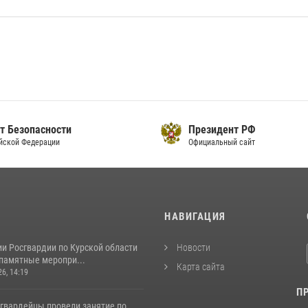
т Безопасности
Президент РФ
йской Федерации
Официальный сайт
И
НАВИГАЦИЯ
и Росгвардии по Курской области
Новости
 памятные меропри...
Карта сайта
26, 14:19
П
сгвардейцы провели занятие по