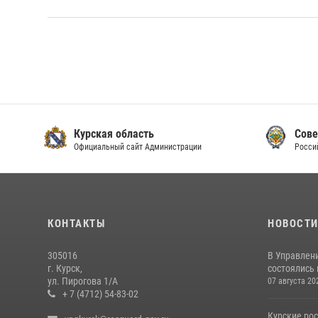
Курская область
Сове
Официальный сайт Администрации
Росси
КОНТАКТЫ
НОВОСТ
305016
В Управлени
г. Курск,
состоялись
ул. Пирогова 1/А
07 августа 20
+ 7 (4712) 54-83-02
Курские ро