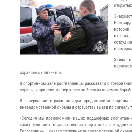
открытых
Знакомс
Росгвард
истории
охраны, 
сотрудни
примером
Затем п
познаком
охраняемых объектов.
В спортивном зале росгвардейцы рассказали о требовани
охраны, и провели мастер-класс по боевым приемам борь
В завершении стражи порядка предоставили кадетам 
вневедомственной охраны и отработать выезд по сигналу 
«Сегодня мы познакомили наших подшефных воспитанник
каких условиях осуществляется подготовка сотрудник
Росгвардии», — сказал сотрудник вневедомственной охран