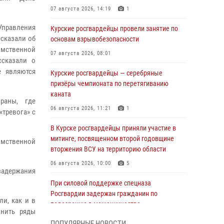
.
07 августа 2026, 14:19
1
Управления
Курские росгвардейцы провели занятие по
ссказали об
основам взрывобезопасности
омственной
07 августа 2026, 08:01
ссказали о
е являются
Курские росгвардейцы — серебряные
призёры чемпионата по перетягиванию
каната
раны, где
06 августа 2026, 11:21
1
«тревога» с
В Курске росгвардейцы приняли участие в
митинге, посвященном второй годовщине
омственной
вторжения ВСУ на территорию области
06 августа 2026, 10:00
5
задержания
При силовой поддержке спецназа
Росгвардии задержан гражданин по
и, как и в
подозрению в мошенничестве
лнить ряды
05 августа 2026, 14:46
ПОПУЛЯРНЫЕ НОВОСТИ