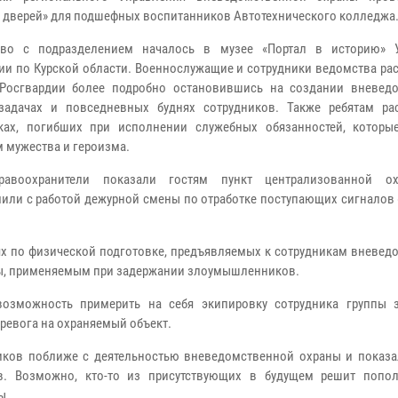
 дверей» для подшефных воспитанников Автотехнического колледжа
тво с подразделением началось в музее «Портал в историю» 
ии по Курской области. Военнослужащие и сотрудники ведомства ра
 Росгвардии более подробно остановившись на создании вневед
задачах и повседневных буднях сотрудников. Также ребятам ра
ках, погибших при исполнении служебных обязанностей, которы
 мужества и героизма.
равоохранители показали гостям пункт централизованной ох
или с работой дежурной смены по отработке поступающих сигналов 
ях по физической подготовке, предъявляемых к сотрудникам вневед
бы, применяемым при задержании злоумышленников.
возможность примерить на себя экипировку сотрудника группы 
тревога на охраняемый объект.
ов поближе с деятельностью вневедомственной охраны и показал
ов. Возможно, кто-то из присутствующих в будущем решит попо
ы.