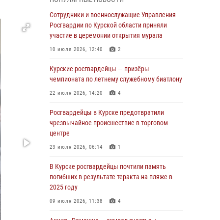
Курские росгвардейцы продолжают
Сотрудники и военнослужащие Управления
знакомить подрастающее поколение с
Росгвардии по Курской области приняли
особенностями службы
участие в церемонии открытия мурала
05 августа 2026, 12:45
6
10 июля 2026, 12:40
2
Росгвардейцы в Курске проверили работу
Курские росгвардейцы — призёры
ЧОП в детских оздоровительных лагерях
чемпионата по летнему служебному биатлону
05 августа 2026, 09:51
2
22 июля 2026, 14:20
4
При содействии спецназа Росгвардии в
Росгвардейцы в Курске предотвратили
Курске пресечена попытка сбыта крупной
чрезвычайное происшествие в торговом
партии наркотиков
центре
04 августа 2026, 12:52
23 июля 2026, 06:14
1
За прошедшую неделю росгвардейцы
В Курске росгвардейцы почтили память
Курской области проверили 85 владельцев
погибших в результате теракта на пляже в
оружия
2025 году
04 августа 2026, 07:00
09 июля 2026, 11:38
4
В Курской области росгвардейцы за