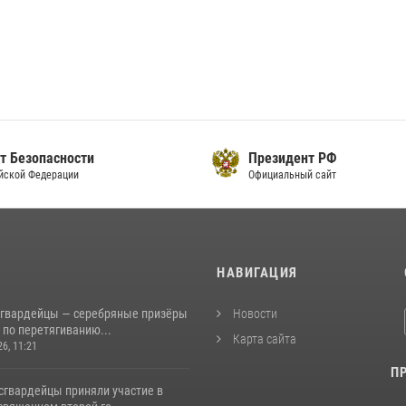
т Безопасности
Президент РФ
йской Федерации
Официальный сайт
И
НАВИГАЦИЯ
сгвардейцы — серебряные призёры
Новости
 по перетягиванию...
Карта сайта
26, 11:21
П
сгвардейцы приняли участие в