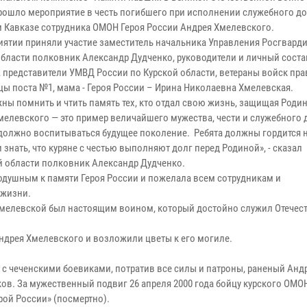
прошло мероприятие в честь погибшего при исполнении служебного до
 Кавказе сотрудника ОМОН Героя России Андрея Хмелевского.
иятии приняли участие заместитель начальника Управления Росгвард
области полковник Александр Дудченко, руководители и личный сост
, представители УМВД России по Курской области, ветераны войск пра
ы поста №1, мама - Героя России – Ирина Николаевна Хмелевская.
ны помнить и чтить память тех, кто отдал свою жизнь, защищая Родин
мелевского — это пример величайшего мужества, чести и служебного д
должно воспитываться будущее поколение. Ребята должны гордится
 знать, что куряне с честью выполняют долг перед Родиной», - сказал
й области полковник Александр Дудченко.
нодушным к памяти Героя России и пожелала всем сотрудникам и
 жизни.
Хмелевской был настоящим воином, который достойно служил Отечест
ндрея Хмелевского и возложили цветы к его могиле.
я с чеченскими боевиками, потратив все силы и патроны, раненый Анд
ков. За мужественный подвиг 26 апреля 2000 года бойцу курского ОМО
ой России» (посмертно).