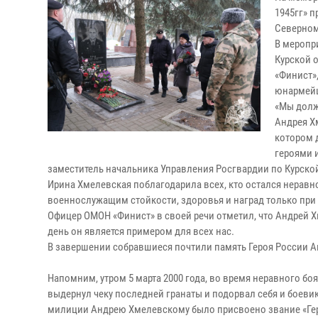
1945гг» 
Северном
В меропр
Курской 
«Финист»
юнармейц
«Мы долж
Андрея Х
котором 
героями и
заместитель начальника Управления Росгвардии по Курско
Ирина Хмелевская поблагодарила всех, кто остался нерав
военнослужащим стойкости, здоровья и наград только при
Офицер ОМОН «Финист» в своей речи отметил, что Андрей 
день он является примером для всех нас.
В завершении собравшиеся почтили память Героя России А
Напомним, утром 5 марта 2000 года, во время неравного бо
выдернул чеку последней гранаты и подорвал себя и боеви
милиции Андрею Хмелевскому было присвоено звание «Гер