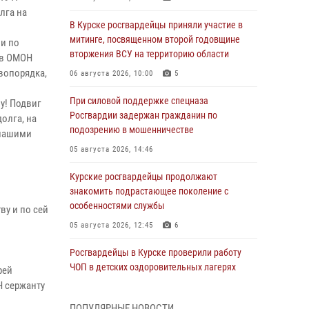
лга на
В Курске росгвардейцы приняли участие в
митинге, посвященном второй годовщине
ии по
вторжения ВСУ на территорию области
ав ОМОН
вопорядка,
06 августа 2026, 10:00
5
При силовой поддержке спецназа
у! Подвиг
Росгвардии задержан гражданин по
олга, на
подозрению в мошенничестве
 нашими
05 августа 2026, 14:46
Курские росгвардейцы продолжают
знакомить подрастающее поколение с
особенностями службы
ву и по сей
05 августа 2026, 12:45
6
Росгвардейцы в Курске проверили работу
ЧОП в детских оздоровительных лагерях
рей
Н сержанту
05 августа 2026, 09:51
2
ПОПУЛЯРНЫЕ НОВОСТИ