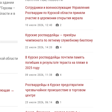
При содействии спецназа Росгвардии в
а здании
Курске пресечена попытка сбыта крупной
Сотрудники и военнослужащие Управления
"Героям –
партии наркотиков
Росгвардии по Курской области приняли
ласти и в
участие в церемонии открытия мурала
04 августа 2026, 12:52
10 июля 2026, 12:40
2
За прошедшую неделю росгвардейцы
Курской области проверили 85 владельцев
Курские росгвардейцы — призёры
оружия
чемпионата по летнему служебному биатлону
04 августа 2026, 07:00
22 июля 2026, 14:20
4
В Курской области росгвардейцы за
В Курске росгвардейцы почтили память
кой области
прошедшую неделю совершили 297 выездов
погибших в результате теракта на пляже в
по сигналу «тревога»
2025 году
03 августа 2026, 09:46
09 июля 2026, 11:38
4
За прошедшую неделю росгвардейцы
Росгвардейцы в Курске предотвратили
Курской области проверили более 90
ующая →
чрезвычайное происшествие в торговом
владельцев оружия
центре
30 июля 2026, 07:00
23 июля 2026, 06:14
1
Курские росгвардейцы приняли участие в