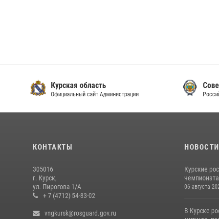
Курская область
Сове
Официальный сайт Администрации
Росси
КОНТАКТЫ
НОВОСТ
305016
Курские ро
г. Курск,
чемпионата
ул. Пирогова 1/А
06 августа 20
+ 7 (4712) 54-83-02
В Курске ро
vngkursk@rosguard.gov.ru