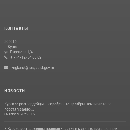
20 июля 2026, 08:00
Курские росгвардейцы приняли участие в благодарственном
молебне в День Крещения Руси
КОНТАКТЫ
28 июля 2026, 13:17
4
305016
Центральный округ Росгвардии отмечает 105-летие
г. Курск,
ул. Пирогова 1/А
15 июля 2026, 10:00
+ 7 (4712) 54-83-02
vngkursk@rosguard.gov.ru
НОВОСТИ
Курские росгвардейцы — серебряные призёры чемпионата по
перетягиванию...
06 августа 2026, 11:21
В Курске росгвардейцы приняли участие в митинге, посвященном