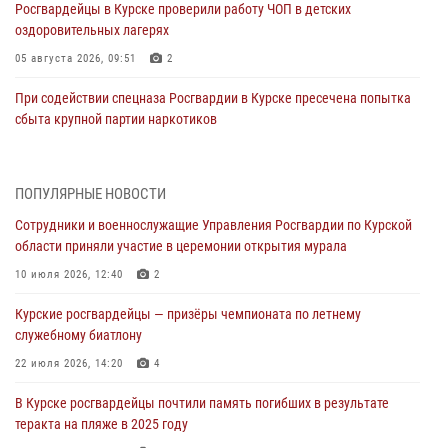
Росгвардейцы в Курске проверили работу ЧОП в детских
оздоровительных лагерях
05 августа 2026, 09:51
2
При содействии спецназа Росгвардии в Курске пресечена попытка
сбыта крупной партии наркотиков
04 августа 2026, 12:52
За прошедшую неделю росгвардейцы Курской области проверили
ПОПУЛЯРНЫЕ НОВОСТИ
85 владельцев оружия
Сотрудники и военнослужащие Управления Росгвардии по Курской
04 августа 2026, 07:00
области приняли участие в церемонии открытия мурала
В Курской области росгвардейцы за прошедшую неделю совершили
10 июля 2026, 12:40
2
297 выездов по сигналу «тревога»
Курские росгвардейцы — призёры чемпионата по летнему
03 августа 2026, 09:46
служебному биатлону
За прошедшую неделю росгвардейцы Курской области проверили
22 июля 2026, 14:20
4
более 90 владельцев оружия
В Курске росгвардейцы почтили память погибших в результате
30 июля 2026, 07:00
теракта на пляже в 2025 году