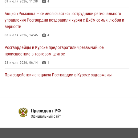
Курские росгвардейцы приняли участие в благодарственном
09 июля 2026, 11:38
4
молебне в День Крещения Руси
Акция «Ромашка — символ счастья»: сотрудники регионального
28 июля 2026, 13:17
4
управления Росгвардии поздравили курян с Днём семьи, любви и
верности
08 июля 2026, 14:45
4
Росгвардейцы в Курске предотвратили чрезвычайное
происшествие в торговом центре
23 июля 2026, 06:14
1
При содействии спецназа Росгвардии в Курске задержаны
подозреваемые в вымогательстве (Видео)
13 июля 2026, 11:37
1
В Управлении Росгвардии по Курской области подвели итоги
первого этапа фотоконкурса «В объективе Росгвардия»
Президент РФ
Официальный сайт
22 июля 2026, 12:38
2
Курские росгвардейцы эвакуировали жильцов многоэтажки после
атаки БПЛА