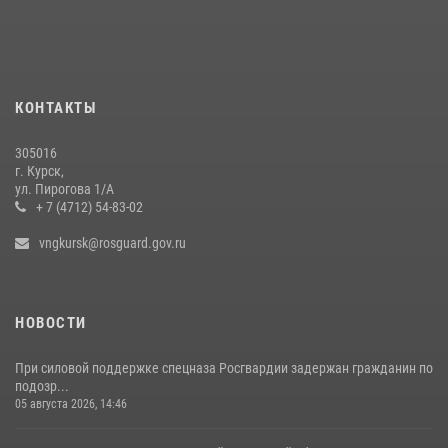
22 июля 2026, 12:38
2
Курские росгвардейцы эвакуировали жильцов многоэтажки после
атаки БПЛА
20 июля 2026, 08:00
КОНТАКТЫ
Курские росгвардейцы приняли участие в благодарственном
305016
молебне в День Крещения Руси
г. Курск,
ул. Пирогова 1/А
28 июля 2026, 13:17
4
+ 7 (4712) 54-83-02
vngkursk@rosguard.gov.ru
НОВОСТИ
При силовой поддержке спецназа Росгвардии задержан гражданин по
подозр...
05 августа 2026, 14:46