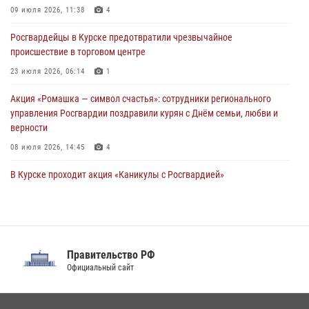
В Курской области росгвардейцы за прошедшую неделю совершили
09 июля 2026, 11:38
4
более 270 выездов по сигналу «тревога»
Росгвардейцы в Курске предотвратили чрезвычайное
27 июля 2026, 09:24
происшествие в торговом центре
23 июля 2026, 06:14
1
Акция «Ромашка — символ счастья»: сотрудники регионального
управления Росгвардии поздравили курян с Днём семьи, любви и
верности
08 июля 2026, 14:45
4
В Курске проходит акция «Каникулы с Росгвардией»
06 июля 2026, 09:52
6
При содействии спецназа Росгвардии в Курске задержаны
подозреваемые в вымогательстве (Видео)
Правительство РФ
13 июля 2026, 11:37
1
Официальный сайт
В Управлении Росгвардии по Курской области подвели итоги
первого этапа фотоконкурса «В объективе Росгвардия»