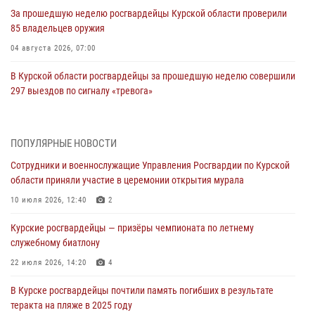
За прошедшую неделю росгвардейцы Курской области проверили
85 владельцев оружия
04 августа 2026, 07:00
В Курской области росгвардейцы за прошедшую неделю совершили
297 выездов по сигналу «тревога»
03 августа 2026, 09:46
За прошедшую неделю росгвардейцы Курской области проверили
ПОПУЛЯРНЫЕ НОВОСТИ
более 90 владельцев оружия
Сотрудники и военнослужащие Управления Росгвардии по Курской
30 июля 2026, 07:00
области приняли участие в церемонии открытия мурала
Курские росгвардейцы приняли участие в благодарственном
10 июля 2026, 12:40
2
молебне в День Крещения Руси
Курские росгвардейцы — призёры чемпионата по летнему
28 июля 2026, 13:17
4
служебному биатлону
Росгвардейцы в Курске почтили память детей-жертв войны в
22 июля 2026, 14:20
4
Донбассе
В Курске росгвардейцы почтили память погибших в результате
27 июля 2026, 16:11
1
теракта на пляже в 2025 году