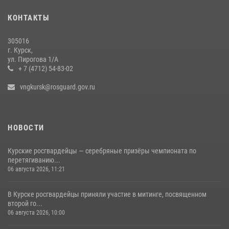
молебне в День Крещения Руси
КОНТАКТЫ
28 июля 2026, 13:17
4
305016
Центральный округ Росгвардии отмечает 105-летие
г. Курск,
ул. Пирогова 1/А
15 июля 2026, 10:00
+ 7 (4712) 54-83-02
vngkursk@rosguard.gov.ru
НОВОСТИ
Курские росгвардейцы — серебряные призёры чемпионата по
перетягиванию...
06 августа 2026, 11:21
В Курске росгвардейцы приняли участие в митинге, посвященном
второй го...
06 августа 2026, 10:00