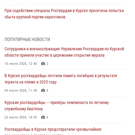
При содействии спецназа Росгвардии в Курске пресечена попытка
сбыта крупной партии наркотиков
04 августа 2026, 12:52
За прошедшую неделю росгвардейцы Курской области проверили
ПОПУЛЯРНЫЕ НОВОСТИ
85 владельцев оружия
Сотрудники и военнослужащие Управления Росгвардии по Курской
04 августа 2026, 07:00
области приняли участие в церемонии открытия мурала
В Курской области росгвардейцы за прошедшую неделю совершили
10 июля 2026, 12:40
2
297 выездов по сигналу «тревога»
В Курске росгвардейцы почтили память погибших в результате
03 августа 2026, 09:46
теракта на пляже в 2025 году
За прошедшую неделю росгвардейцы Курской области проверили
09 июля 2026, 11:38
4
более 90 владельцев оружия
Курские росгвардейцы — призёры чемпионата по летнему
30 июля 2026, 07:00
служебному биатлону
Курские росгвардейцы приняли участие в благодарственном
22 июля 2026, 14:20
4
молебне в День Крещения Руси
Росгвардейцы в Курске предотвратили чрезвычайное
28 июля 2026, 13:17
4