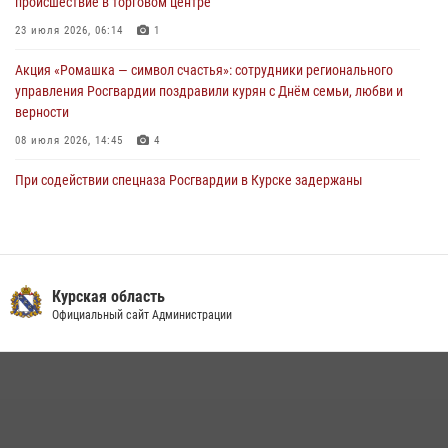
происшествие в торговом центре
23 июля 2026, 06:14
1
Акция «Ромашка — символ счастья»: сотрудники регионального
управления Росгвардии поздравили курян с Днём семьи, любви и
верности
08 июля 2026, 14:45
4
При содействии спецназа Росгвардии в Курске задержаны
подозреваемые в вымогательстве (Видео)
13 июля 2026, 11:37
1
В Управлении Росгвардии по Курской области подвели итоги
первого этапа фотоконкурса «В объективе Росгвардия»
Курская область
Официальный сайт Администрации
22 июля 2026, 12:38
2
Курские росгвардейцы эвакуировали жильцов многоэтажки после
атаки БПЛА
20 июля 2026, 08:00
Курские росгвардейцы приняли участие в благодарственном