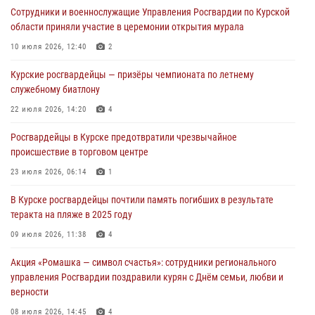
Сотрудники и военнослужащие Управления Росгвардии по Курской
оздоровительных лагерях
области приняли участие в церемонии открытия мурала
05 августа 2026, 09:51
2
10 июля 2026, 12:40
2
При содействии спецназа Росгвардии в Курске пресечена попытка
Курские росгвардейцы — призёры чемпионата по летнему
сбыта крупной партии наркотиков
служебному биатлону
04 августа 2026, 12:52
22 июля 2026, 14:20
4
За прошедшую неделю росгвардейцы Курской области проверили
Росгвардейцы в Курске предотвратили чрезвычайное
85 владельцев оружия
происшествие в торговом центре
04 августа 2026, 07:00
23 июля 2026, 06:14
1
В Курской области росгвардейцы за прошедшую неделю совершили
В Курске росгвардейцы почтили память погибших в результате
297 выездов по сигналу «тревога»
теракта на пляже в 2025 году
03 августа 2026, 09:46
09 июля 2026, 11:38
4
Акция «Ромашка — символ счастья»: сотрудники регионального
управления Росгвардии поздравили курян с Днём семьи, любви и
верности
08 июля 2026, 14:45
4