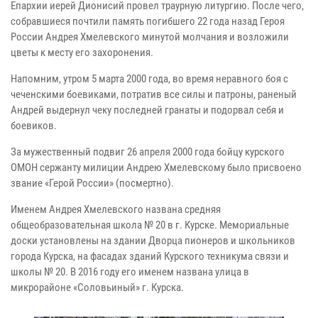
Епархии иерей Дионисий провел траурную литургию. После чего,
собравшиеся почтили память погибшего 22 года назад Героя
России Андрея Хмелевского минутой молчания и возложили
цветы к месту его захоронения.
Напомним, утром 5 марта 2000 года, во время неравного боя с
чеченскими боевиками, потратив все силы и патроны, раненый
Андрей выдернул чеку последней гранаты и подорвал себя и
боевиков.
За мужественный подвиг 26 апреля 2000 года бойцу курского
ОМОН сержанту милиции Андрею Хмелевскому было присвоено
звание «Герой России» (посмертно).
Именем Андрея Хмелевского названа средняя
общеобразовательная школа № 20 в г. Курске. Мемориальные
доски установлены на здании Дворца пионеров и школьников
города Курска, на фасадах зданий Курского техникума связи и
школы № 20. В 2016 году его именем названа улица в
микрорайоне «Соловьиный» г. Курска.