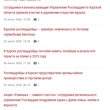
Росгвардейцы в Курске проверили работу ЧОП в детских
Сотрудники и военнослужащие Управления Росгвардии по Курской
оздоровительных лагерях
области приняли участие в церемонии открытия мурала
05 августа 2026, 09:51
2
10 июля 2026, 12:40
2
При содействии спецназа Росгвардии в Курске пресечена попытка
Курские росгвардейцы — призёры чемпионата по летнему
сбыта крупной партии наркотиков
служебному биатлону
04 августа 2026, 12:52
22 июля 2026, 14:20
4
За прошедшую неделю росгвардейцы Курской области проверили
В Курске росгвардейцы почтили память погибших в результате
85 владельцев оружия
теракта на пляже в 2025 году
04 августа 2026, 07:00
09 июля 2026, 11:38
4
В Курской области росгвардейцы за прошедшую неделю совершили
Росгвардейцы в Курске предотвратили чрезвычайное
297 выездов по сигналу «тревога»
происшествие в торговом центре
03 августа 2026, 09:46
23 июля 2026, 06:14
1
Акция «Ромашка — символ счастья»: сотрудники регионального
управления Росгвардии поздравили курян с Днём семьи, любви и
верности