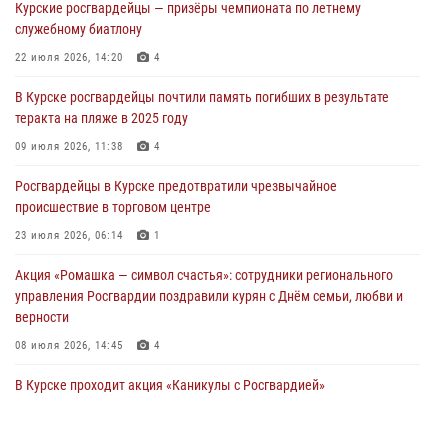
Курские росгвардейцы — призёры чемпионата по летнему
28 июля 2026, 13:17
4
служебному биатлону
Росгвардейцы в Курске почтили память детей-жертв войны в
22 июля 2026, 14:20
4
Донбассе
В Курске росгвардейцы почтили память погибших в результате
27 июля 2026, 16:11
1
теракта на пляже в 2025 году
В Курской области росгвардейцы за прошедшую неделю совершили
09 июля 2026, 11:38
4
более 270 выездов по сигналу «тревога»
Росгвардейцы в Курске предотвратили чрезвычайное
27 июля 2026, 09:24
происшествие в торговом центре
23 июля 2026, 06:14
1
Акция «Ромашка — символ счастья»: сотрудники регионального
управления Росгвардии поздравили курян с Днём семьи, любви и
верности
08 июля 2026, 14:45
4
В Курске проходит акция «Каникулы с Росгвардией»
06 июля 2026, 09:52
6