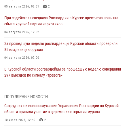
05 августа 2026, 09:51
2
При содействии спецназа Росгвардии в Курске пресечена попытка
сбыта крупной партии наркотиков
04 августа 2026, 12:52
За прошедшую неделю росгвардейцы Курской области проверили
85 владельцев оружия
04 августа 2026, 07:00
В Курской области росгвардейцы за прошедшую неделю совершили
297 выездов по сигналу «тревога»
03 августа 2026, 09:46
За прошедшую неделю росгвардейцы Курской области проверили
ПОПУЛЯРНЫЕ НОВОСТИ
более 90 владельцев оружия
Сотрудники и военнослужащие Управления Росгвардии по Курской
30 июля 2026, 07:00
области приняли участие в церемонии открытия мурала
Курские росгвардейцы приняли участие в благодарственном
10 июля 2026, 12:40
2
молебне в День Крещения Руси